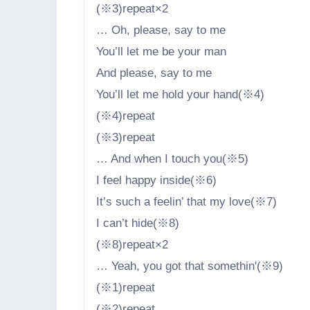
(※3)repeat×2
… Oh, please, say to me
You’ll let me be your man
And please, say to me
You’ll let me hold your hand(※4)
(※4)repeat
(※3)repeat
… And when I touch you(※5)
I feel happy inside(※6)
It’s such a feelin’ that my love(※7)
I can’t hide(※8)
(※8)repeat×2
… Yeah, you got that somethin'(※9)
(※1)repeat
(※2)repeat