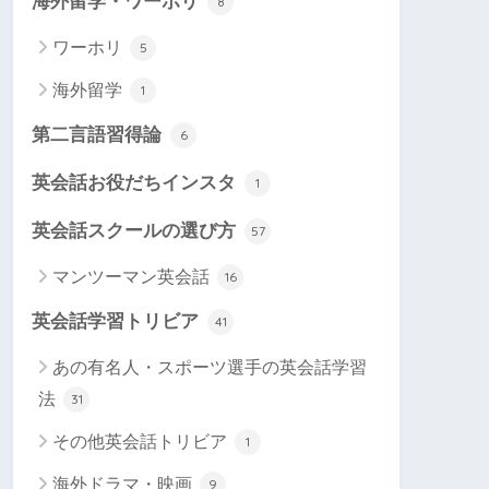
海外留学・ワーホリ
8
ワーホリ
5
海外留学
1
第二言語習得論
6
英会話お役だちインスタ
1
英会話スクールの選び方
57
マンツーマン英会話
16
英会話学習トリビア
41
あの有名人・スポーツ選手の英会話学習
法
31
その他英会話トリビア
1
海外ドラマ・映画
9