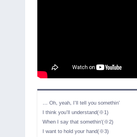
… Oh, yeah, I’ll tell you somethin’
I think you’ll understand(※1)
When I say that somethin'(※2)
I want to hold your hand(※3)