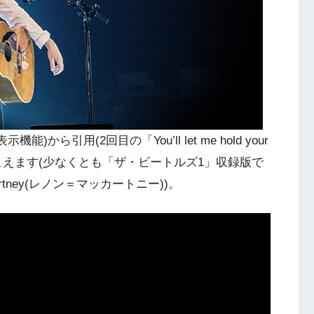
から引用(2回目の「You’ll let me hold your
l」に聴こえます(少なくとも「ザ・ビートルズ1」収録版で
rtney(レノン＝マッカートニー))。