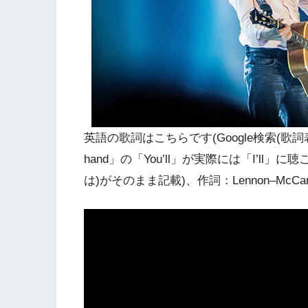
英語の歌詞はこちらです(Google検索(歌詞表示機能)
hand」の「You’ll」が実際には「I’l
は)がそのまま記載)、作詞：Lennon–McCa