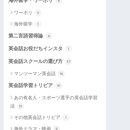
海外留学・ワーホリ
8
ワーホリ
5
海外留学
1
第二言語習得論
6
英会話お役だちインスタ
1
英会話スクールの選び方
57
マンツーマン英会話
16
英会話学習トリビア
41
あの有名人・スポーツ選手の英会話学習
法
31
その他英会話トリビア
1
海外ドラマ・映画
9