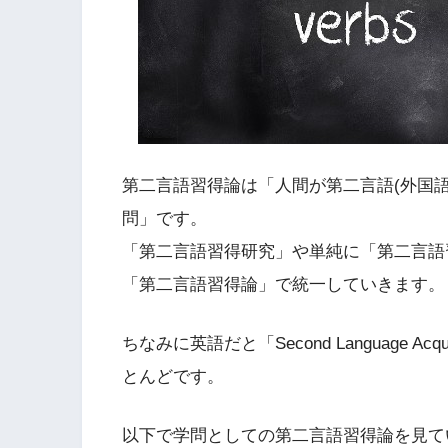
第二言語習得論は「人間が第二言語(外国
問」です。
「第二言語習得研究」や単純に「第二言語
「第二言語習得論」で統一していきます。
ちなみに英語だと「Second Language A
とんどです。
以下で学問としての第二言語習得論を見て