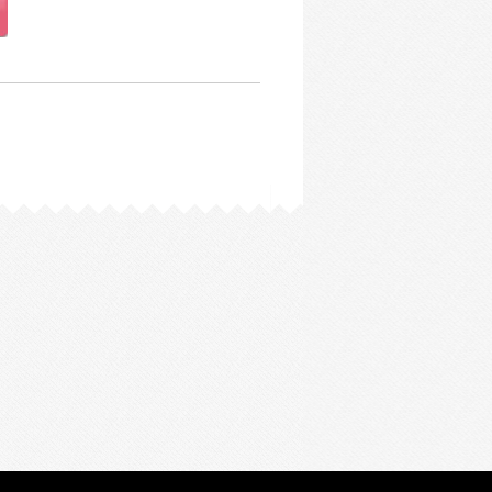
同意をいただいた場合を除き、当社が取
報・サービス情報・各種キャンペーン等
約・レッスンサービス・サポートサービ
サービス企画・商品・サービス開発・購
自身の個人情報に加え、ご家族の個人情
て間接的に取得したものも含まれます
取得したお客様以外の個人情報について
ービス開発・購買分析等の目的に限り利
ンペーン等のご案内などのプロモーショ
ために、個人情報管理規程をはじめとす
します。
クセス、個人情報の改竄、紛失、漏洩な
策を講じます。
徹底するため、個人情報保護に関する責任