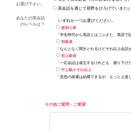
お選び下さい。
英会話を通じて視野をひろげていきた
あなたの英会話
いずれか一つお選びください。
のレベルは？
超初心者
「学生時代から英語とはごぶさた。英語で
初級者
「なんとなく聞きとれるけどそれ以上会話
初上級者
「一応会話は成立するけれども、掘り下げ
中上級かそれ以上
「意思の疎通は結構できるが、もっと上達
その他ご質問・ご要望