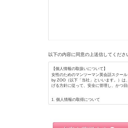
以下の内容に同意の上送信してくださ
【個人情報の取扱いについて】
女性のためのマンツーマン英会話スクール 
by ZOO（以下「当社」といいます。）
げる方針に従って、安全に管理し、かつ目
1. 個人情報の取得について
(A)当社は、お客様からお客様ご自身の個
(B)当社が取得するお客様の個人情報は、
いた場合を除き、２．(A)記載の目的を達
に限り、取得いたします。