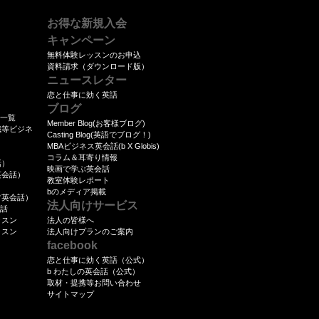
に努め、個人情報保護意識を高めるとと
従業者の必要かつ適切な監督を行いま
お得な新規入会
キャンペーン
を第三者に委託する場合、個人情報の安全
無料体験レッスンのお申込
資料請求（ダウンロード版）
つ適切な監督を行います。
ニュースレター
恋と仕事に効く英語
場合、司法機関・行政機関等から法的義
ブログ
ム一覧
等に対して協力する必要がある場合、人
Member Blog(お客様ブログ)
職等ビジネ
Casting Blog(英語でブログ！)
を保護するために必要な場合等個人情報
MBAビジネス英会話(b X Globis)
）
の個人情報を第三者に開示、提供いたし
コラム＆耳寄り情報
話）
映画で学ぶ英会話
英会話）
教室体験レポート
）
であっても、第三者に個人情報を開示、
bのメディア掲載
常英会話）
法人向けサービス
保護に関する取決めを行い、個人情報保
会話
ッスン
法人の皆様へ
ッスン
法人向けプランのご案内
facebook
ビスを提供することができるように、ク
恋と仕事に効く英語（公式）
b わたしの英会話（公式）
ます。 クッキーとは、ウェブサイトの提
取材・提携等お問い合わせ
ンピュータに一時的にデータを書き込み
サイトマップ
ッキーにはお客様の個人情報を特定でき