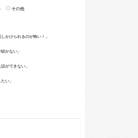
い
その他
話しかけられるのが怖い！」
が続かない」
た話ができない」
したい」