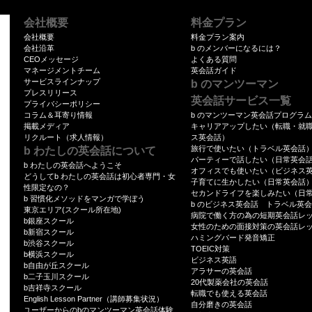
者を定めます。また、従業者の教育・啓蒙
もに、個人情報の安全管理が図られるよう
会社概要
料金プラン
す。
会社概要
料金プラン案内
会社沿革
b のメンバーになるには？
(D)当社が、お客様の個人情報の取扱い
CEOメッセージ
よくある質問
管理が図られるよう、委託先に対し必要か
マネージメントチーム
英会話ガイド
サービスラインナップ
b のマンツーマン
4. 個人情報の第三者への提供などについて
プレスリリース
英会話サービス一覧
(A)当社は、お客様から同意をいただいた
プライバシーポリシー
コラム＆耳寄り情報
b のマンツーマン英会話プログラ
務を伴う要請を受けた場合その他当該機関
掲載メディア
キャリアアップしたい（転職・就
の生命、身体または財産などの重大な利益
リクルート（求人情報）
ス英会話）
旅行で使いたい（トラベル英会話
b わたしの英会話について
保護法の定める一定の場合を除き、お客様
パーティーで話したい（日常英会
b わたしの英会話へようこそ
ません。
オフィスでも使いたい（ビジネス
どうしてb わたしの英会話は初心者専門・女
子育てに生かしたい（日常英会話
(B)また、お客様の同意をいただいた場合
性限定なの？
セカンドライフを楽しみたい（日
b 習慣化メソッドをマンガで学ぼう
提供する場合には、当該第三者と個人情報
b のビジネス英会話 トラベル英
東京エリア(スクール所在地)
病院で働く方の為の短期英会話レ
護に万全を期します。
b銀座スクール
女性のための面接対策の英会話レ
b新宿スクール
5.クッキー（Cookie）について
ハミングバード発音矯正
b渋谷スクール
TOEIC対策
(A)弊社サイトではお客様によりよいサー
b横浜スクール
ビジネス英語
b自由が丘スクール
ッキー（Cookie）を使用することがあり
アラサーの英会話
b二子玉川スクール
20代製薬会社の英会話
供者がウェブブラウザを通じてお客様のコ
b吉祥寺スクール
転職でも使える英会話
English Lesson Partner（講師募集状況）
保存させる仕組みです。弊社が使用するク
自分磨きの英会話
ユーザーからのbのマンツーマン英会話体験