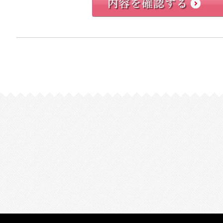
2. 個人情報の利用について
(A)当社では、あらかじめお客様ご本人の
得したお客様ご自身の個人情報を、商品情
のご案内などのプロモーション業務や、契
スなどのサービス業務、また今後の商品・
買分析等の目的に限り利用いたします。
(B)当社の取り扱う個人情報にはお客様ご
報やお届け先の個人情報等、お客様を通じ
が、当社では、これらの当社がお客様から
は、今後の商品・サービス企画・商品・サ
用し、商品情報・サービス情報・各種キャ
ン業務に利用することはいたしません。
3. 個人情報に関する安全対策について
(A)当社は、お客様の個人情報を保護する
る社内規程を整備し、これらを適正に運用
(B)当社は、お客様の個人情報への不正ア
どのリスクに対し、必要かつ適切な安全対
(C)当社は、お客様の個人情報の保護を