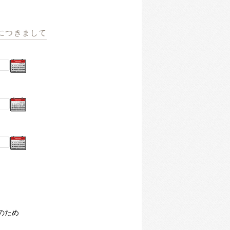
につきまして
のため
）