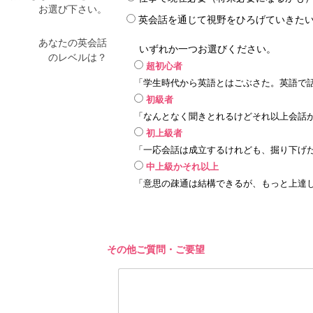
お選び下さい。
英会話を通じて視野をひろげていきた
あなたの英会話
いずれか一つお選びください。
のレベルは？
超初心者
「学生時代から英語とはごぶさた。英語で
初級者
「なんとなく聞きとれるけどそれ以上会話
初上級者
「一応会話は成立するけれども、掘り下げ
中上級かそれ以上
「意思の疎通は結構できるが、もっと上達
その他ご質問・ご要望