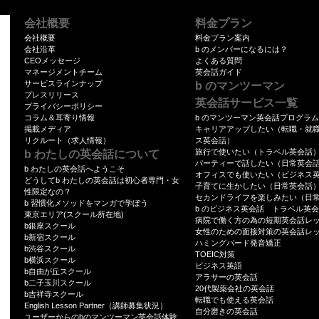
者を定めます。また、従業者の教育・啓蒙
もに、個人情報の安全管理が図られるよう
会社概要
料金プラン
す。
会社概要
料金プラン案内
会社沿革
b のメンバーになるには？
(D)当社が、お客様の個人情報の取扱い
CEOメッセージ
よくある質問
管理が図られるよう、委託先に対し必要か
マネージメントチーム
英会話ガイド
サービスラインナップ
b のマンツーマン
4. 個人情報の第三者への提供などについて
プレスリリース
英会話サービス一覧
(A)当社は、お客様から同意をいただいた
プライバシーポリシー
コラム＆耳寄り情報
b のマンツーマン英会話プログラ
務を伴う要請を受けた場合その他当該機関
掲載メディア
キャリアアップしたい（転職・就
の生命、身体または財産などの重大な利益
リクルート（求人情報）
ス英会話）
旅行で使いたい（トラベル英会話
b わたしの英会話について
保護法の定める一定の場合を除き、お客様
パーティーで話したい（日常英会
b わたしの英会話へようこそ
ません。
オフィスでも使いたい（ビジネス
どうしてb わたしの英会話は初心者専門・女
子育てに生かしたい（日常英会話
(B)また、お客様の同意をいただいた場合
性限定なの？
セカンドライフを楽しみたい（日
b 習慣化メソッドをマンガで学ぼう
提供する場合には、当該第三者と個人情報
b のビジネス英会話 トラベル英
東京エリア(スクール所在地)
病院で働く方の為の短期英会話レ
護に万全を期します。
b銀座スクール
女性のための面接対策の英会話レ
b新宿スクール
5.クッキー（Cookie）について
ハミングバード発音矯正
b渋谷スクール
TOEIC対策
(A)弊社サイトではお客様によりよいサー
b横浜スクール
ビジネス英語
b自由が丘スクール
ッキー（Cookie）を使用することがあり
アラサーの英会話
b二子玉川スクール
20代製薬会社の英会話
供者がウェブブラウザを通じてお客様のコ
b吉祥寺スクール
転職でも使える英会話
English Lesson Partner（講師募集状況）
保存させる仕組みです。弊社が使用するク
自分磨きの英会話
ユーザーからのbのマンツーマン英会話体験