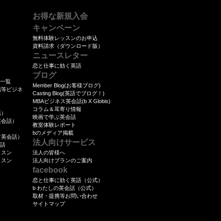
に努め、個人情報保護意識を高めるとと
従業者の必要かつ適切な監督を行いま
お得な新規入会
キャンペーン
を第三者に委託する場合、個人情報の安全
無料体験レッスンのお申込
資料請求（ダウンロード版）
つ適切な監督を行います。
ニュースレター
恋と仕事に効く英語
場合、司法機関・行政機関等から法的義
ブログ
ム一覧
等に対して協力する必要がある場合、人
Member Blog(お客様ブログ)
職等ビジネ
Casting Blog(英語でブログ！)
を保護するために必要な場合等個人情報
MBAビジネス英会話(b X Globis)
）
の個人情報を第三者に開示、提供いたし
コラム＆耳寄り情報
話）
映画で学ぶ英会話
英会話）
教室体験レポート
）
であっても、第三者に個人情報を開示、
bのメディア掲載
常英会話）
法人向けサービス
保護に関する取決めを行い、個人情報保
会話
ッスン
法人の皆様へ
ッスン
法人向けプランのご案内
facebook
ビスを提供することができるように、ク
恋と仕事に効く英語（公式）
b わたしの英会話（公式）
ます。 クッキーとは、ウェブサイトの提
取材・提携等お問い合わせ
ンピュータに一時的にデータを書き込み
サイトマップ
ッキーにはお客様の個人情報を特定でき