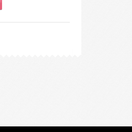
同意をいただいた場合を除き、当社が取
報・サービス情報・各種キャンペーン等
約・レッスンサービス・サポートサービ
サービス企画・商品・サービス開発・購
自身の個人情報に加え、ご家族の個人情
て間接的に取得したものも含まれます
取得したお客様以外の個人情報について
ービス開発・購買分析等の目的に限り利
ンペーン等のご案内などのプロモーショ
ために、個人情報管理規程をはじめとす
します。
クセス、個人情報の改竄、紛失、漏洩な
策を講じます。
徹底するため、個人情報保護に関する責任