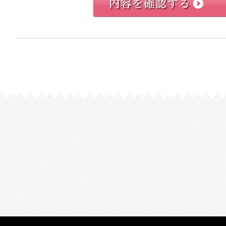
2. 個人情報の利用について
(A)当社では、あらかじめお客様ご本人の
得したお客様ご自身の個人情報を、商品情
のご案内などのプロモーション業務や、契
スなどのサービス業務、また今後の商品・
買分析等の目的に限り利用いたします。
(B)当社の取り扱う個人情報にはお客様ご
報やお届け先の個人情報等、お客様を通じ
が、当社では、これらの当社がお客様から
は、今後の商品・サービス企画・商品・サ
用し、商品情報・サービス情報・各種キャ
ン業務に利用することはいたしません。
3. 個人情報に関する安全対策について
(A)当社は、お客様の個人情報を保護する
る社内規程を整備し、これらを適正に運用
(B)当社は、お客様の個人情報への不正ア
どのリスクに対し、必要かつ適切な安全対
(C)当社は、お客様の個人情報の保護を