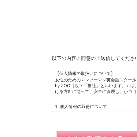
以下の内容に同意の上送信してくださ
【個人情報の取扱いについて】
女性のためのマンツーマン英会話スクール 
by ZOO（以下「当社」といいます。）
げる方針に従って、安全に管理し、かつ目
1. 個人情報の取得について
(A)当社は、お客様からお客様ご自身の個
(B)当社が取得するお客様の個人情報は、
いた場合を除き、２．(A)記載の目的を達
に限り、取得いたします。