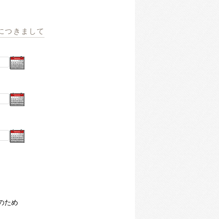
につきまして
のため
）