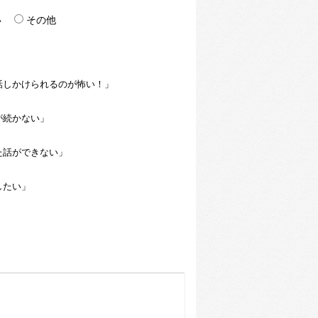
い
その他
話しかけられるのが怖い！」
が続かない」
た話ができない」
したい」