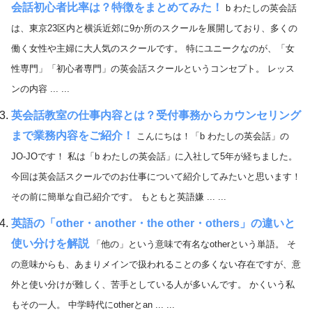
会話初心者比率は？特徴をまとめてみた！
b わたしの英会話
は、東京23区内と横浜近郊に9か所のスクールを展開しており、多くの
働く女性や主婦に大人気のスクールです。 特にユニークなのが、「女
性専門」「初心者専門」の英会話スクールというコンセプト。 レッス
ンの内容 ... ...
英会話教室の仕事内容とは？受付事務からカウンセリング
まで業務内容をご紹介！
こんにちは！「b わたしの英会話」の
JO-JOです！ 私は「b わたしの英会話」に入社して5年が経ちました。
今回は英会話スクールでのお仕事について紹介してみたいと思います！
その前に簡単な自己紹介です。 もともと英語嫌 ... ...
英語の「other・another・the other・others」の違いと
使い分けを解説
「他の」という意味で有名なotherという単語。 そ
の意味からも、あまりメインで扱われることの多くない存在ですが、意
外と使い分けが難しく、苦手としている人が多いんです。 かくいう私
もその一人。 中学時代にotherとan ... ...