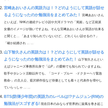
宮崎あおいさんの英語力は！？どのようにして英語が話せ
るようになったのか勉強法をまとめてみた！
宮﨑あおいさん
といえば、NHKの連続テレビ小説や大河ドラマの「篤姫」など正統派
女優のイメージが強いですよね。そんな宮﨑あおいさんが英語が出来る
と聞くと… 「あまり知られていないけど、どれくらい話せるの？」
「確か結婚され ... ...
山下智久さんの英語力は！？どのようにして英語が話せる
ようになったのか勉強法をまとめてみた！
山下智久さんとい
えばジャニーズ事務所出身で「山P」の愛称でも知られていますよね。
歌手やタレント活動以外でも、「コード・ブルー -ドクターヘリ緊急
救命-」の主人公、藍沢耕作役など俳優としても着々と代表作を増やし
ていらっしゃ ... ...
BTS(防弾少年団)の英語力のレベルは!?ナムジュン(RM)の
勉強法がスゴすぎる!
現在日本のみならず世界的に旋風を巻き起こ