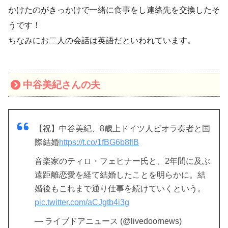
かけたのがきっかけで一緒に食事をし連絡先を交換したそ
うです！
ちなみにお二人の会話は英語だといわれています。
中谷美紀さんの夫
【祝】中谷美紀、8歳上ドイツ人ビオラ奏者と国
際結婚
https://t.co/1fBG6b8flB
音楽家のティロ・フェヒナー氏と、2年間に及ぶ
遠距離恋愛を経て結婚したことを明らかに。結
婚後もこれまで通り仕事を続けていくという。
pic.twitter.com/aCJgtb4i3g
— ライブドアニュース (@livedoornews)