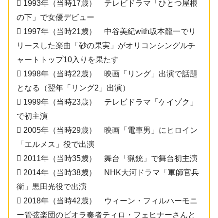
 1993年（当時17歳） テレビドラマ「ひとつ屋根
の下」で女優デビュー
 1997年（当時21歳） 中谷美紀with坂本龍一でリ
リースした楽曲「砂の果実」がオリコンシングルチ
ャートトップ10入りを果たす
 1998年（当時22歳） 映画「リング」出演で話題
となる（翌年「リング2」出演）
 1999年（当時23歳） テレビドラマ「ケイゾク」
で初主演
 2005年（当時29歳） 映画「電車男」にヒロイン
「エルメス」役で出演
 2011年（当時35歳） 舞台「猟銃」で舞台初主演
 2014年（当時38歳） NHK大河ドラマ「軍師官兵
衛」黒田光役で出演
 2018年（当時42歳） ウィーン・フィルハーモニ
ー管弦楽団のビオラ奏者ティロ・フェヒナーさんと