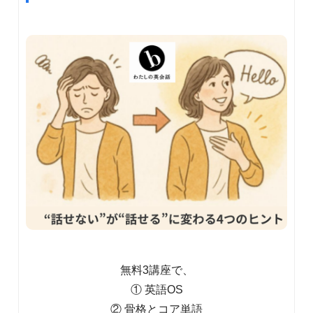
無料3講座で、
① 英語OS
② 骨格とコア単語