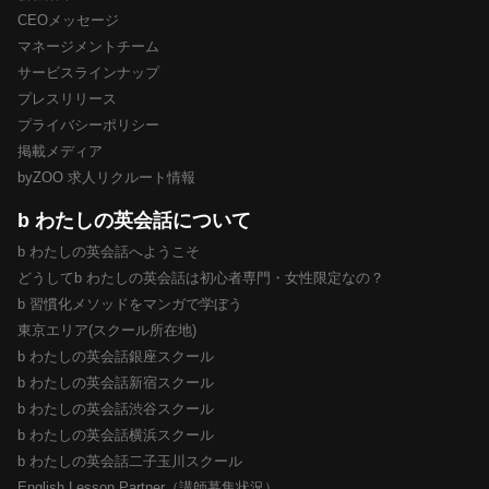
CEOメッセージ
マネージメントチーム
サービスラインナップ
プレスリリース
プライバシーポリシー
掲載メディア
byZOO 求人リクルート情報
b わたしの英会話について
b わたしの英会話へようこそ
どうしてb わたしの英会話は初心者専門・女性限定なの？
b 習慣化メソッドをマンガで学ぼう
東京エリア(スクール所在地)
b わたしの英会話銀座スクール
b わたしの英会話新宿スクール
b わたしの英会話渋谷スクール
b わたしの英会話横浜スクール
b わたしの英会話二子玉川スクール
English Lesson Partner（講師募集状況）