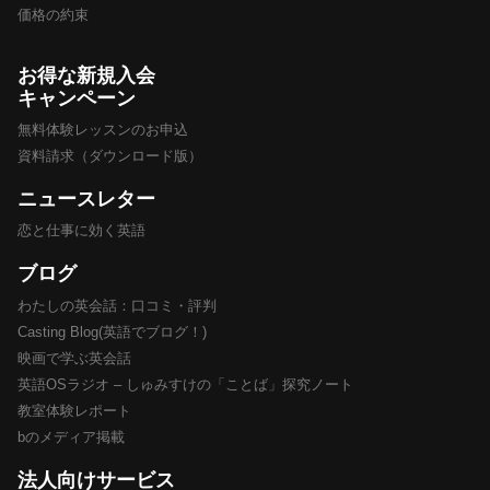
価格の約束
お得な新規入会
キャンペーン
無料体験レッスンのお申込
資料請求（ダウンロード版）
ニュースレター
恋と仕事に効く英語
ブログ
わたしの英会話：口コミ・評判
Casting Blog(英語でブログ！)
映画で学ぶ英会話
英語OSラジオ – しゅみすけの「ことば」探究ノート
教室体験レポート
bのメディア掲載
法人向けサービス