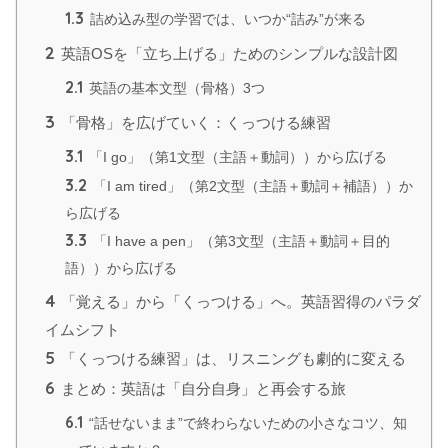
1.3
詰め込み型の学習では、いつか“詰み”が来る
2
英語OSを「立ち上げる」ためのシンプルな設計図
2.1
英語の基本文型（骨格）3つ
3
「骨格」を広げていく：くっつける練習
3.1
「I go」（第1文型（主語＋動詞））から広げる
3.2
「I am tired」（第2文型（主語＋動詞＋補語））か
ら広げる
3.3
「I have a pen」（第3文型（主語＋動詞＋目的
語））から広げる
4
「覚える」から「くっつける」へ。英語習得のパラダ
イムシフト
5
「くっつける練習」は、リスニングも劇的に変える
6
まとめ：英語は「自分自身」と再会する旅
6.1
“話せないまま”で終わらないための小さなコツ、知