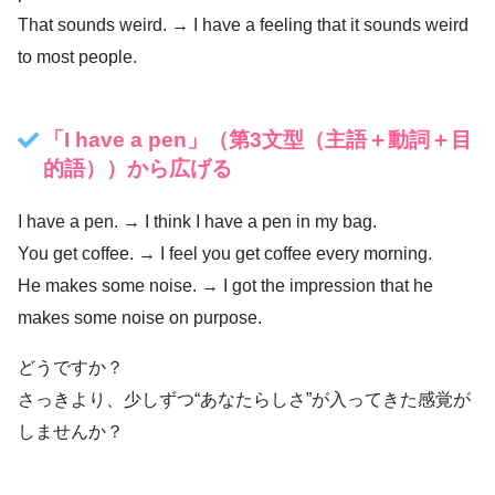
That sounds weird. → I have a feeling that it sounds weird
to most people.
「I have a pen」（第3文型（主語＋動詞＋目
的語））から広げる
I have a pen. → I think I have a pen in my bag.
You get coffee. → I feel you get coffee every morning.
He makes some noise. → I got the impression that he
makes some noise on purpose.
どうですか？
さっきより、少しずつ“あなたらしさ”が入ってきた感覚が
しませんか？