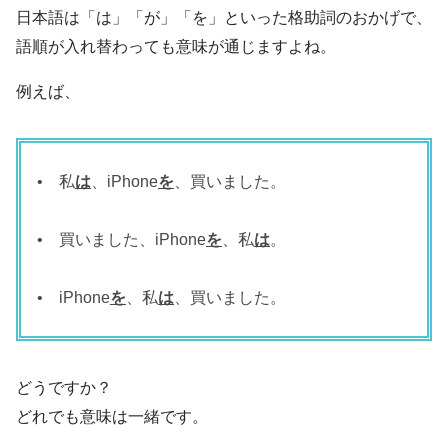
日本語は「は」「が」「を」といった格助詞のおかげで、
語順が入れ替わっても意味が通じますよね。
例えば、
•
私
は
、iPhone
を
、買いました。
•
買いました、iPhone
を
、私
は
。
•
iPhone
を
、私
は
、買いました。
どうですか？
どれでも意味は一緒です。