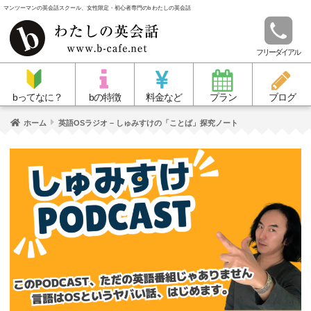
マンツーマンの英会話スクール、女性限定・初心者専門のb わたしの英会話
フリーダイアル
bってなに？
bの特徴
料金など
プラン
ブログ
ホーム
英語OSラジオ – しゅみすけの「ことば」探究ノート