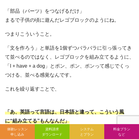
「部品（パーツ）をつなげるだけ」
まるで子供の頃に遊んだレゴブロックのようにね。
つまりこういうこと。
「文を作ろう」と単語を1個ずつバラバラに引っ張ってき
て並べるのではなく、レゴブロックを組み立てるように、
「I + have + a dog」とポン、ポン、ポンって感じでくっ
つける、並べる感覚なんです。
これを繰り返すことで、
「あ、英語って言語は、日本語と違って、こういう風
に“組み立てる”もんなんだ」
体験レッスン
資料請求
システム
料金プラン
と脳が再認識するようになります。
申し込み
ダウンロード
とプラン
など