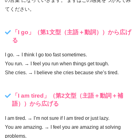
の言葉”になっていきます。 まずはこの感覚をつかんでみ
てください。
「I go」（第1文型（主語＋動詞））から広げ
る
I go. → I think I go too fast sometimes.
You run. → I feel you run when things get tough.
She cries. → I believe she cries because she’s tired.
「I am tired」（第2文型（主語＋動詞＋補
語））から広げる
I am tired. → I’m not sure if I am tired or just lazy.
You are amazing. → I feel you are amazing at solving
problems.