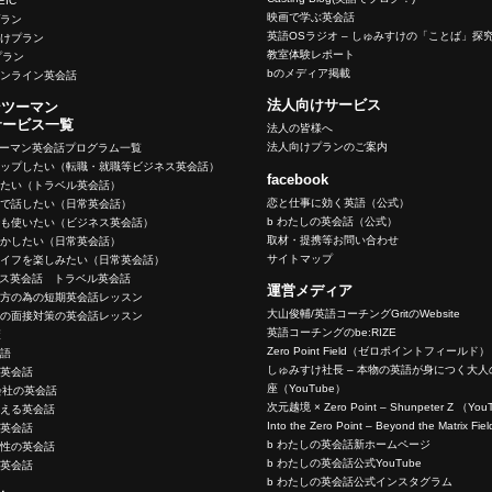
OEIC
映画で学ぶ英会話
プラン
英語OSラジオ – しゅみすけの「ことば」探
向けプラン
教室体験レポート
eプラン
bのメディア掲載
オンライン英会話
法人向けサービス
ンツーマン
サービス一覧
法人の皆様へ
法人向けプランのご案内
ツーマン英会話プログラム一覧
アップしたい（転職・就職等ビジネス英会話）
facebook
いたい（トラベル英会話）
恋と仕事に効く英語（公式）
ーで話したい（日常英会話）
b わたしの英会話（公式）
でも使いたい（ビジネス英会話）
取材・提携等お問い合わせ
生かしたい（日常英会話）
サイトマップ
ライフを楽しみたい（日常英会話）
ネス英会話 トラベル英会話
運営メディア
く方の為の短期英会話レッスン
大山俊輔/英語コーチングGritのWebsite
めの面接対策の英会話レッスン
英語コーチングのbe:RIZE
策
Zero Point Field（ゼロポイントフィールド）
英語
しゅみすけ社長 – 本物の英語が身につく大
の英会話
座（YouTube）
会社の英会話
次元越境 × Zero Point – Shunpeter Z （Yo
使える英会話
Into the Zero Point – Beyond the Matrix F
の英会話
b わたしの英会話新ホームページ
女性の英会話
b わたしの英会話公式YouTube
う英会話
b わたしの英会話公式インスタグラム