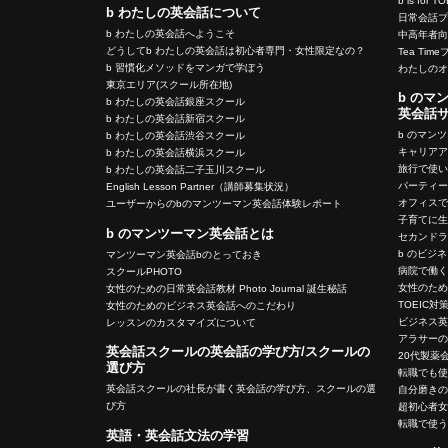
b is for T
b わたしの英会話について
日常会話
b わたしの英会話へようこそ
中高年者
どうしてb わたしの英会話は初心者専門・女性限定なの？
Tea Tim
b 習慣化メソッドをマンガで学ぼう
わたしの
東京エリア(スクール所在地)
b のマ
b わたしの英会話銀座スクール
英会話
b わたしの英会話新宿スクール
b のマン
b わたしの英会話渋谷スクール
キャリア
b わたしの英会話横浜スクール
旅行で使
b わたしの英会話二子玉川スクール
パーティ
English Lesson Partner（講師募集状況）
オフィス
ユーザーからのbのマンツーマン英会話体験レポート
子育てに
b のマンツーマン英会話とは
セカンド
b のビジ
マンツーマン英会話bのとっておき
病院で働
スクールPHOTO
女性のた
女性のための日常英会話教材 Photo Journal 誕生秘話
TOEIC対
女性のためのビジネス英会話へのこだわり
ビジネス
レッスンのカスタマイズについて
アラサー
英会話スクールの英会話の学び方/スクールの
20代製薬
選び方
転職でも
英会話スクールの社長が書く英会話の学び方、スクールの選
自分磨き
び方
超初心者
転職で使
英語・英会話文法の学習