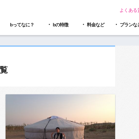
よくある
bってなに？
bの特徴
料金など
プラン
な
覧