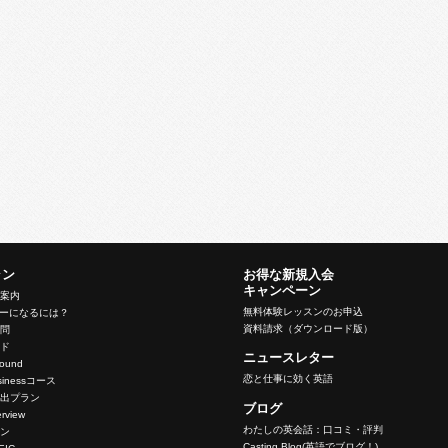
ラン
お得な新規入会
キャンペーン
ン案内
無料体験レッスンのお申込
バーになるには？
資料請求（ダウンロード版）
質問
イド
ニュースレター
nbound
恋と仕事に効く英語
Businessコース
脱出プラン
ブログ
terview
わたしの英会話：口コミ・評判
ラン
Casting Blog(英語でブログ！)