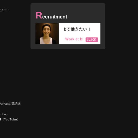
究ノート
R
ecruitment
人のための英語講
uTube）
ield（YouTube）