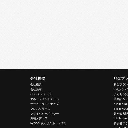
会社概要
料金プ
会社概要
料金プラ
会社沿革
b のメン
CEOメッセージ
よくある
マネージメントチーム
英会話ガ
サービスラインナップ
b is for I
プレスリリース
b is for 
プライバシーポリシー
超初心者
掲載メディア
b is for In
byZOO 求人リクルート情報
初級者プ