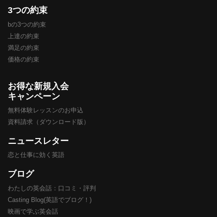
3つの約束
bの3つの約束
上達の約束
満足の約束
価格の約束
お得な新規入会
キャンペーン
無料体験レッスンのお申込
資料請求（ダウンロード版）
ニュースレター
恋と仕事に効く英語
ブログ
わたしの英会話：口コミ・評判
Casting Blog(英語でブログ！)
映画で学ぶ英会話