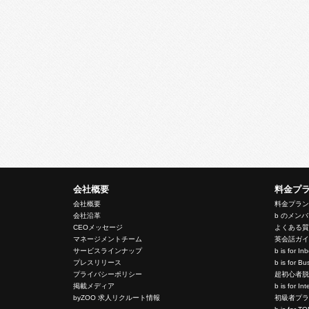
会社概要
料金プ
会社概要
料金プラ
会社沿革
b のメン
CEOメッセージ
よくある
マネージメントチーム
英会話ガ
サービスラインナップ
b is for I
プレスリリース
b is for 
プライバシーポリシー
超初心者
掲載メディア
b is for In
byZOO 求人リクルート情報
初級者プ