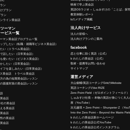
OEIC
映画で学ぶ英会話
プラン
英語OSラジオ – しゅみすけの「ことば」探
向けプラン
教室体験レポート
eプラン
bのメディア掲載
オンライン英会話
法人向けサービス
ンツーマン
サービス一覧
法人の皆様へ
法人向けプランのご案内
ツーマン英会話プログラム一覧
アップしたい（転職・就職等ビジネス英会話）
facebook
いたい（トラベル英会話）
恋と仕事に効く英語（公式）
ーで話したい（日常英会話）
b わたしの英会話（公式）
でも使いたい（ビジネス英会話）
取材・提携等お問い合わせ
生かしたい（日常英会話）
サイトマップ
ライフを楽しみたい（日常英会話）
ネス英会話 トラベル英会話
運営メディア
く方の為の短期英会話レッスン
大山俊輔/英語コーチングGritのWebsite
めの面接対策の英会話レッスン
英語コーチングのbe:RIZE
策
Zero Point Field（ゼロポイントフィールド）
英語
しゅみすけ社長 – 本物の英語が身につく大
の英会話
座（YouTube）
会社の英会話
次元越境 × Zero Point – Shunpeter Z （Yo
使える英会話
Into the Zero Point – Beyond the Matrix F
の英会話
b わたしの英会話新ホームページ
女性の英会話
b わたしの英会話公式YouTube
う英会話
b わたしの英会話公式インスタグラム