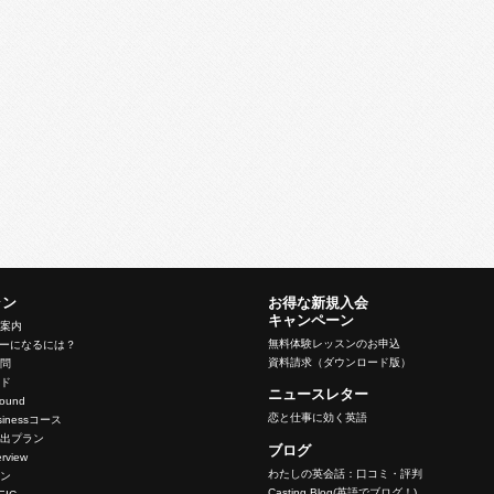
ラン
お得な新規入会
キャンペーン
ン案内
無料体験レッスンのお申込
バーになるには？
資料請求（ダウンロード版）
質問
イド
ニュースレター
nbound
恋と仕事に効く英語
Businessコース
脱出プラン
ブログ
terview
わたしの英会話：口コミ・評判
ラン
Casting Blog(英語でブログ！)