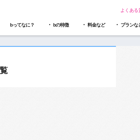
よくある
bってなに？
bの特徴
料金など
プラン
な
覧