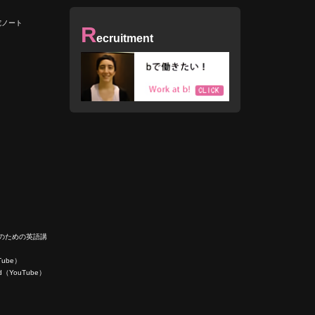
究ノート
R
ecruitment
人のための英語講
uTube）
ield（YouTube）