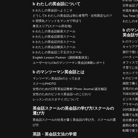
b is for T
b わたしの英会話について
日常会話
b わたしの英会話へようこそ
中高年者
どうしてb わたしの英会話は初心者専門・女性限定なの？
Tea Tim
b 習慣化メソッドをマンガで学ぼう
わたしの
東京エリア(スクール所在地)
b のマ
b わたしの英会話銀座スクール
英会話
b わたしの英会話新宿スクール
b のマン
b わたしの英会話渋谷スクール
キャリア
b わたしの英会話横浜スクール
旅行で使
b わたしの英会話二子玉川スクール
パーティ
English Lesson Partner（講師募集状況）
オフィス
ユーザーからのbのマンツーマン英会話体験レポート
子育てに
b のマンツーマン英会話とは
セカンド
b のビジ
マンツーマン英会話bのとっておき
病院で働
スクールPHOTO
女性のた
女性のための日常英会話教材 Photo Journal 誕生秘話
TOEIC対
女性のためのビジネス英会話へのこだわり
ビジネス
レッスンのカスタマイズについて
アラサー
英会話スクールの英会話の学び方/スクールの
20代製薬
選び方
転職でも
英会話スクールの社長が書く英会話の学び方、スクールの選
自分磨き
び方
超初心者
転職で使
英語・英会話文法の学習