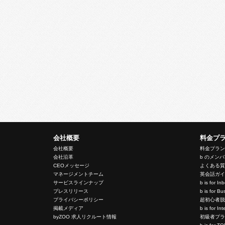
会社概要
料金プ
会社概要
料金プラ
会社沿革
b のメン
CEOメッセージ
よくある
マネージメントチーム
英会話ガ
サービスラインナップ
b is for I
プレスリリース
b is for 
プライバシーポリシー
超初心者
掲載メディア
b is for In
byZOO 求人リクルート情報
初級者プ