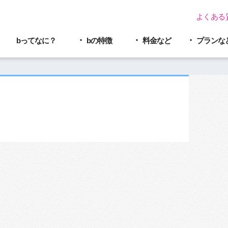
よくある
bってなに？
bの特徴
料金など
プラン
な