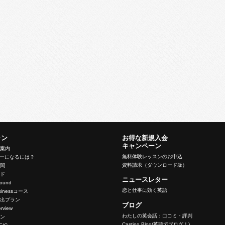
ラン
お得な新規入会
キャンペーン
ン案内
無料体験レッスンのお申込
バーになるには？
資料請求（ダウンロード版）
質問
イド
ニュースレター
nbound
恋と仕事に効く英語
Businessコース
脱出プラン
ブログ
terview
わたしの英会話：口コミ・評判
ラン
Casting Blog(英語でブログ！)