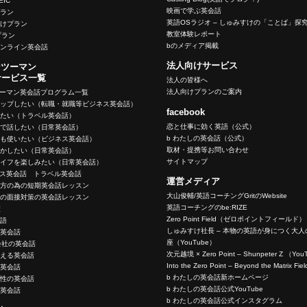
OEIC
映画で学ぶ英会話
プラン
英語OSラジオ – しゅみすけの「ことば」探
向けプラン
教室体験レポート
eプラン
bのメディア掲載
オンライン英会話
法人向けサービス
ンツーマン
サービス一覧
法人の皆様へ
法人向けプランのご案内
ツーマン英会話プログラム一覧
アップしたい（転職・就職等ビジネス英会話）
facebook
いたい（トラベル英会話）
恋と仕事に効く英語（公式）
ーで話したい（日常英会話）
b わたしの英会話（公式）
でも使いたい（ビジネス英会話）
取材・提携等お問い合わせ
生かしたい（日常英会話）
サイトマップ
ライフを楽しみたい（日常英会話）
ネス英会話 トラベル英会話
運営メディア
く方の為の短期英会話レッスン
大山俊輔/英語コーチングGritのWebsite
めの面接対策の英会話レッスン
英語コーチングのbe:RIZE
策
Zero Point Field（ゼロポイントフィールド）
英語
しゅみすけ社長 – 本物の英語が身につく大
の英会話
座（YouTube）
会社の英会話
次元越境 × Zero Point – Shunpeter Z （Yo
使える英会話
Into the Zero Point – Beyond the Matrix F
の英会話
b わたしの英会話新ホームページ
女性の英会話
b わたしの英会話公式YouTube
う英会話
b わたしの英会話公式インスタグラム