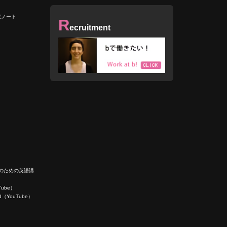
究ノート
R
ecruitment
人のための英語講
uTube）
ield（YouTube）