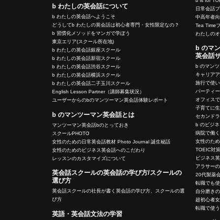
b is for T
b わたしの英会話について
日常会話
b わたしの英会話へようこそ
中高年者
どうしてb わたしの英会話は初心者専門・女性限定なの？
Tea Tim
b 習慣化メソッドをマンガで学ぼう
わたしの
東京エリア(スクール所在地)
b のマ
b わたしの英会話銀座スクール
英会話
b わたしの英会話新宿スクール
b のマン
b わたしの英会話渋谷スクール
キャリア
b わたしの英会話横浜スクール
旅行で使
b わたしの英会話二子玉川スクール
パーティ
English Lesson Partner（講師募集状況）
オフィス
ユーザーからのbのマンツーマン英会話体験レポート
子育てに
b のマンツーマン英会話とは
セカンド
b のビジ
マンツーマン英会話bのとっておき
病院で働
スクールPHOTO
女性のた
女性のための日常英会話教材 Photo Journal 誕生秘話
TOEIC対
女性のためのビジネス英会話へのこだわり
ビジネス
レッスンのカスタマイズについて
アラサー
英会話スクールの英会話の学び方/スクールの
20代製薬
選び方
転職でも
英会話スクールの社長が書く英会話の学び方、スクールの選
自分磨き
び方
超初心者
転職で使
英語・英会話文法の学習