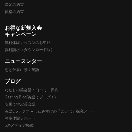
満足の約束
価格の約束
お得な新規入会
キャンペーン
無料体験レッスンのお申込
資料請求（ダウンロード版）
ニュースレター
恋と仕事に効く英語
ブログ
わたしの英会話：口コミ・評判
Casting Blog(英語でブログ！)
映画で学ぶ英会話
英語OSラジオ – しゅみすけの「ことば」探究ノート
教室体験レポート
bのメディア掲載