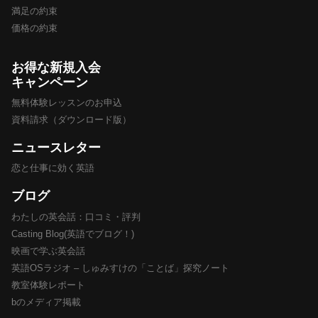
満足の約束
価格の約束
お得な新規入会
キャンペーン
無料体験レッスンのお申込
資料請求（ダウンロード版）
ニュースレター
恋と仕事に効く英語
ブログ
わたしの英会話：口コミ・評判
Casting Blog(英語でブログ！)
映画で学ぶ英会話
英語OSラジオ – しゅみすけの「ことば」探究ノート
教室体験レポート
bのメディア掲載