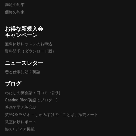
満足の約束
価格の約束
お得な新規入会
キャンペーン
無料体験レッスンのお申込
資料請求（ダウンロード版）
ニュースレター
恋と仕事に効く英語
ブログ
わたしの英会話：口コミ・評判
Casting Blog(英語でブログ！)
映画で学ぶ英会話
英語OSラジオ – しゅみすけの「ことば」探究ノート
教室体験レポート
bのメディア掲載