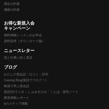
満足の約束
価格の約束
お得な新規入会
キャンペーン
無料体験レッスンのお申込
資料請求（ダウンロード版）
ニュースレター
恋と仕事に効く英語
ブログ
わたしの英会話：口コミ・評判
Casting Blog(英語でブログ！)
映画で学ぶ英会話
英語OSラジオ – しゅみすけの「ことば」探究ノート
教室体験レポート
bのメディア掲載