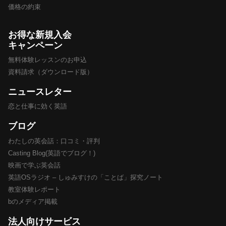
価格の約束
お得な新規入会
キャンペーン
無料体験レッスンのお申込
資料請求（ダウンロード版）
ニュースレター
恋と仕事に効く英語
ブログ
わたしの英会話：口コミ・評判
Casting Blog(英語でブログ！)
映画で学ぶ英会話
英語OSラジオ – しゅみすけの「ことば」探究ノート
教室体験レポート
bのメディア掲載
法人向けサービス