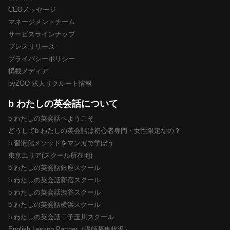
CEOメッセージ
マネージメントチーム
サービスラインナップ
プレスリリース
プライバシーポリシー
掲載メディア
byZOO 求人リクルート情報
b わたしの英会話について
b わたしの英会話へようこそ
どうしてb わたしの英会話は初心者専門・女性限定なの？
b 習慣化メソッドをマンガで学ぼう
東京エリア(スクール所在地)
b わたしの英会話銀座スクール
b わたしの英会話新宿スクール
b わたしの英会話渋谷スクール
b わたしの英会話横浜スクール
b わたしの英会話二子玉川スクール
English Lesson Partner（講師募集状況）