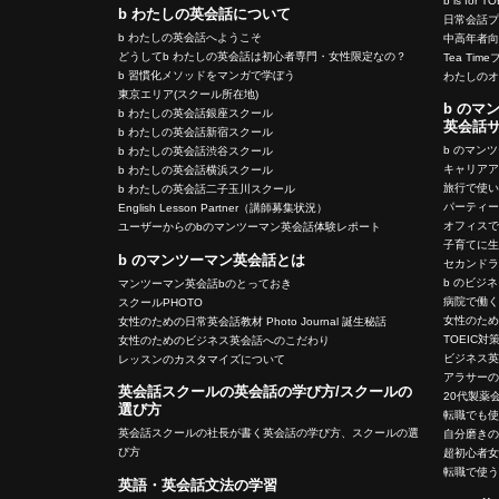
b is for T
b わたしの英会話について
日常会話
b わたしの英会話へようこそ
中高年者
どうしてb わたしの英会話は初心者専門・女性限定なの？
Tea Tim
b 習慣化メソッドをマンガで学ぼう
わたしの
東京エリア(スクール所在地)
b のマ
b わたしの英会話銀座スクール
英会話
b わたしの英会話新宿スクール
b のマン
b わたしの英会話渋谷スクール
キャリア
b わたしの英会話横浜スクール
旅行で使
b わたしの英会話二子玉川スクール
パーティ
English Lesson Partner（講師募集状況）
オフィス
ユーザーからのbのマンツーマン英会話体験レポート
子育てに
b のマンツーマン英会話とは
セカンド
b のビジ
マンツーマン英会話bのとっておき
病院で働
スクールPHOTO
女性のた
女性のための日常英会話教材 Photo Journal 誕生秘話
TOEIC対
女性のためのビジネス英会話へのこだわり
ビジネス
レッスンのカスタマイズについて
アラサー
英会話スクールの英会話の学び方/スクールの
20代製薬
選び方
転職でも
英会話スクールの社長が書く英会話の学び方、スクールの選
自分磨き
び方
超初心者
転職で使
英語・英会話文法の学習