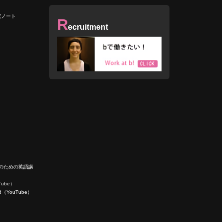
究ノート
R
ecruitment
人のための英語講
uTube）
ield（YouTube）