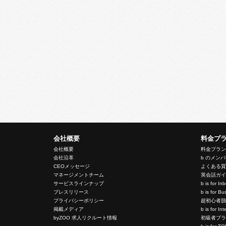
会社概要
料金プ
会社概要
料金プラ
会社沿革
b のメン
CEOメッセージ
よくある
マネージメントチーム
英会話ガ
サービスラインナップ
b is for I
プレスリリース
b is for 
プライバシーポリシー
超初心者
掲載メディア
b is for In
byZOO 求人リクルート情報
初級者プ