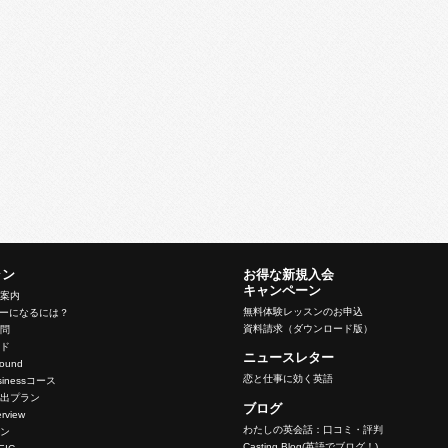
ラン
お得な新規入会
キャンペーン
ン案内
無料体験レッスンのお申込
バーになるには？
資料請求（ダウンロード版）
質問
イド
ニュースレター
nbound
恋と仕事に効く英語
Businessコース
脱出プラン
ブログ
terview
わたしの英会話：口コミ・評判
ラン
Casting Blog(英語でブログ！)