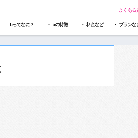
よくある
bってなに？
bの特徴
料金など
プラン
な
覧