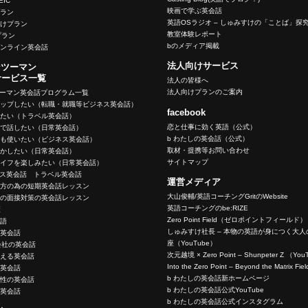
OEIC
映画で学ぶ英会話
プラン
英語OSラジオ – しゅみすけの「ことば」探
向けプラン
教室体験レポート
eプラン
bのメディア掲載
オンライン英会話
法人向けサービス
ンツーマン
サービス一覧
法人の皆様へ
法人向けプランのご案内
ツーマン英会話プログラム一覧
アップしたい（転職・就職等ビジネス英会話）
facebook
いたい（トラベル英会話）
恋と仕事に効く英語（公式）
ーで話したい（日常英会話）
b わたしの英会話（公式）
でも使いたい（ビジネス英会話）
取材・提携等お問い合わせ
生かしたい（日常英会話）
サイトマップ
ライフを楽しみたい（日常英会話）
ネス英会話 トラベル英会話
運営メディア
く方の為の短期英会話レッスン
大山俊輔/英語コーチングGritのWebsite
めの面接対策の英会話レッスン
英語コーチングのbe:RIZE
策
Zero Point Field（ゼロポイントフィールド）
英語
しゅみすけ社長 – 本物の英語が身につく大
の英会話
座（YouTube）
会社の英会話
次元越境 × Zero Point – Shunpeter Z （Yo
使える英会話
Into the Zero Point – Beyond the Matrix F
の英会話
b わたしの英会話新ホームページ
女性の英会話
b わたしの英会話公式YouTube
う英会話
b わたしの英会話公式インスタグラム