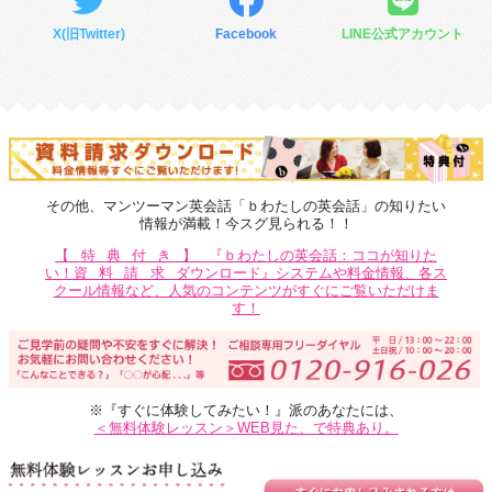
X(旧Twitter)
Facebook
LINE公式アカウント
その他、マンツーマン英会話「ｂわたしの英会話」の知りたい
情報が満載！今スグ見られる！！
【特典付き】
『ｂわたしの英会話：ココが知りた
い！
資料請求
ダウンロード』システムや料金情報、各ス
クール情報など、人気のコンテンツがすぐにご覧いただけま
す！
※『すぐに体験してみたい！』派のあなたには、
＜無料体験レッスン＞WEB見た、で特典あり。