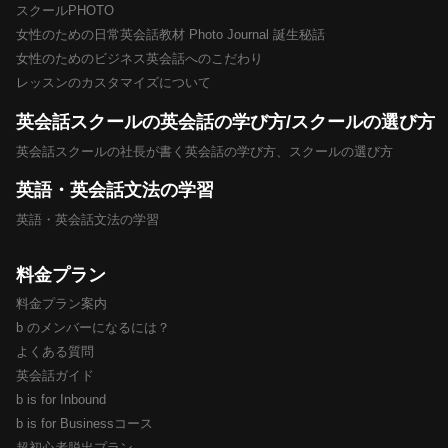
スクールPHOTO
女性のための日常英会話教材 Photo Journal 誕生秘話
女性のためのビジネス英会話へのこだわり
レッスンのカスタマイズについて
英会話スクールの英会話の学び方/スクールの選び方
英会話スクールの社長が書く英会話の学び方、スクールの選び方
英語・英会話文法の学習
英語・英会話文法の学習
料金プラン
料金プラン案内
b のメンバーになるには？
よくある質問
英会話ガイド
b is for Inbound
b is for Businessコース
超初心者脱出プラン