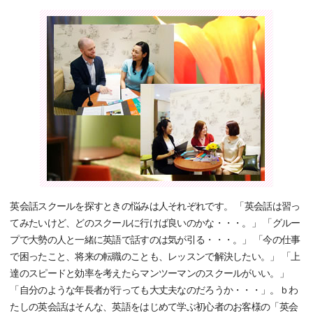
英会話スクールを探すときの悩みは人それぞれです。 「英会話は習っ
てみたいけど、どのスクールに行けば良いのかな・・・。」 「グルー
プで大勢の人と一緒に英語で話すのは気が引る・・・。」 「今の仕事
で困ったこと、将来の転職のことも、レッスンで解決したい。」 「上
達のスピードと効率を考えたらマンツーマンのスクールがいい。」
「自分のような年長者が行っても大丈夫なのだろうか・・・」。ｂわ
たしの英会話はそんな、英語をはじめて学ぶ初心者のお客様の「英会