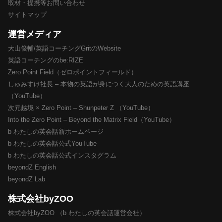
取材・提携等お問い合わせ
サイトマップ
運営メディア
大山俊輔/英語コーチングGritのWebsite
英語コーチングのbe:RIZE
Zero Point Field（ゼロポイントフィールド）
しゅみすけ社長 – 本物の英語が身につく大人のための英語講座
（YouTube）
次元越境 × Zero Point – Shunpeter Z （YouTube）
Into the Zero Point – Beyond the Matrix Field（YouTube）
b わたしの英会話新ホームページ
b わたしの英会話公式YouTube
b わたしの英会話公式インスタグラム
beyondZ English
beyondZ Lab
株式会社byZOO
株式会社byZOO （b わたしの英会話運営会社）