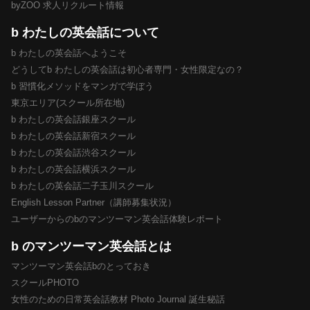
byZOO 求人リクルート情報
b わたしの英会話について
b わたしの英会話へようこそ
どうしてb わたしの英会話は初心者専門・女性限定なの？
b 習慣化メソッドをマンガで学ぼう
東京エリア(スクール所在地)
b わたしの英会話銀座スクール
b わたしの英会話新宿スクール
b わたしの英会話渋谷スクール
b わたしの英会話横浜スクール
b わたしの英会話二子玉川スクール
English Lesson Partner（講師募集状況）
ユーザーからのbのマンツーマン英会話体験レポート
b のマンツーマン英会話とは
マンツーマン英会話bのとっておき
スクールPHOTO
女性のための日常英会話教材 Photo Journal 誕生秘話