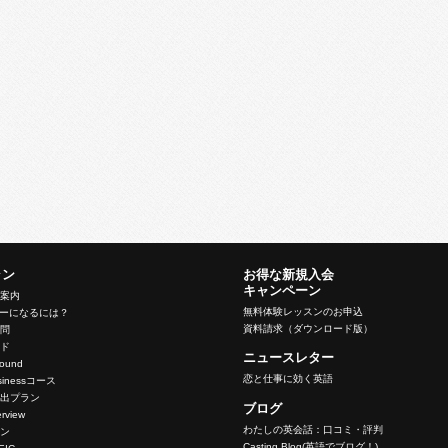
ラン
お得な新規入会
キャンペーン
ン案内
無料体験レッスンのお申込
バーになるには？
資料請求（ダウンロード版）
質問
イド
ニュースレター
nbound
恋と仕事に効く英語
Businessコース
脱出プラン
ブログ
terview
わたしの英会話：口コミ・評判
ラン
Casting Blog(英語でブログ！)