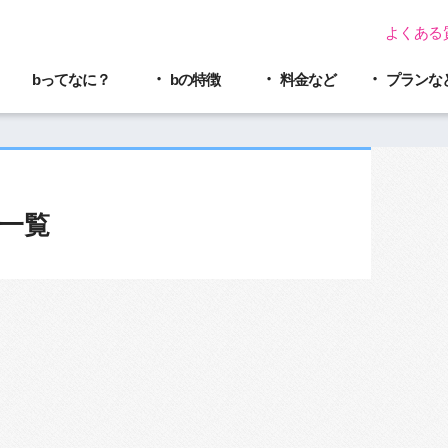
よくある
bってなに？
bの特徴
料金など
プラン
な
一覧