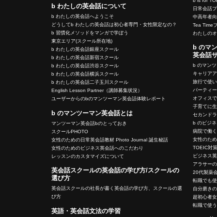
b is for T
b わたしの英会話について
日常会話
b わたしの英会話へようこそ
中高年者
どうしてb わたしの英会話は初心者専門・女性限定なの？
Tea Tim
b 習慣化メソッドをマンガで学ぼう
わたしの
東京エリア(スクール所在地)
b のマ
b わたしの英会話銀座スクール
英会話
b わたしの英会話新宿スクール
b のマン
b わたしの英会話渋谷スクール
キャリア
b わたしの英会話横浜スクール
旅行で使
b わたしの英会話二子玉川スクール
パーティ
English Lesson Partner（講師募集状況）
オフィス
ユーザーからのbのマンツーマン英会話体験レポート
子育てに
b のマンツーマン英会話とは
セカンド
b のビジ
マンツーマン英会話bのとっておき
病院で働
スクールPHOTO
女性のた
女性のための日常英会話教材 Photo Journal 誕生秘話
TOEIC対
女性のためのビジネス英会話へのこだわり
ビジネス
レッスンのカスタマイズについて
アラサー
英会話スクールの英会話の学び方/スクールの
20代製薬
選び方
転職でも
英会話スクールの社長が書く英会話の学び方、スクールの選
自分磨き
び方
超初心者
転職で使
英語・英会話文法の学習