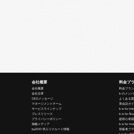
会社概要
料金プ
会社概要
料金プラ
会社沿革
b のメン
CEOメッセージ
よくある
マネージメントチーム
英会話ガ
サービスラインナップ
b is for I
プレスリリース
b is for 
プライバシーポリシー
超初心者
掲載メディア
b is for In
byZOO 求人リクルート情報
初級者プ