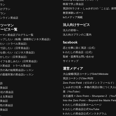
OEIC
映画で学ぶ英会話
プラン
英語OSラジオ – しゅみすけの「ことば」探
向けプラン
教室体験レポート
eプラン
bのメディア掲載
オンライン英会話
法人向けサービス
ンツーマン
サービス一覧
法人の皆様へ
法人向けプランのご案内
ツーマン英会話プログラム一覧
アップしたい（転職・就職等ビジネス英会話）
facebook
いたい（トラベル英会話）
恋と仕事に効く英語（公式）
ーで話したい（日常英会話）
b わたしの英会話（公式）
でも使いたい（ビジネス英会話）
取材・提携等お問い合わせ
生かしたい（日常英会話）
サイトマップ
ライフを楽しみたい（日常英会話）
ネス英会話 トラベル英会話
運営メディア
く方の為の短期英会話レッスン
大山俊輔/英語コーチングGritのWebsite
めの面接対策の英会話レッスン
英語コーチングのbe:RIZE
策
Zero Point Field（ゼロポイントフィールド）
英語
しゅみすけ社長 – 本物の英語が身につく大
の英会話
座（YouTube）
会社の英会話
次元越境 × Zero Point – Shunpeter Z （Yo
使える英会話
Into the Zero Point – Beyond the Matrix F
の英会話
b わたしの英会話新ホームページ
女性の英会話
b わたしの英会話公式YouTube
う英会話
b わたしの英会話公式インスタグラム