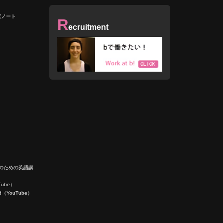
究ノート
R
ecruitment
人のための英語講
uTube）
ield（YouTube）