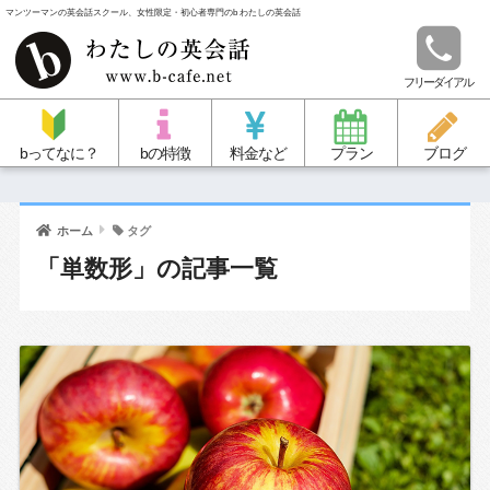
マンツーマンの英会話スクール、女性限定・初心者専門のb わたしの英会話
フリーダイアル
bってなに？
bの特徴
料金など
プラン
ブログ
ホーム
タグ
「単数形」の記事一覧