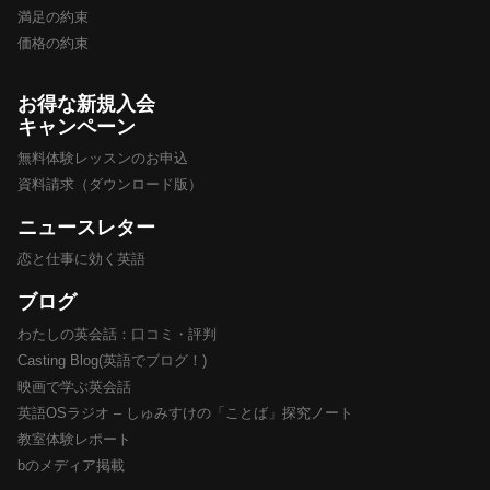
満足の約束
価格の約束
お得な新規入会
キャンペーン
無料体験レッスンのお申込
資料請求（ダウンロード版）
ニュースレター
恋と仕事に効く英語
ブログ
わたしの英会話：口コミ・評判
Casting Blog(英語でブログ！)
映画で学ぶ英会話
英語OSラジオ – しゅみすけの「ことば」探究ノート
教室体験レポート
bのメディア掲載