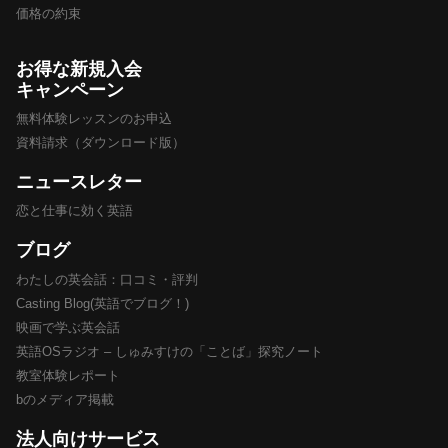
価格の約束
お得な新規入会
キャンペーン
無料体験レッスンのお申込
資料請求（ダウンロード版）
ニュースレター
恋と仕事に効く英語
ブログ
わたしの英会話：口コミ・評判
Casting Blog(英語でブログ！)
映画で学ぶ英会話
英語OSラジオ – しゅみすけの「ことば」探究ノート
教室体験レポート
bのメディア掲載
法人向けサービス