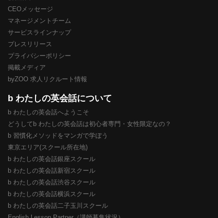
CEOメッセージ
マネージメントチーム
サービスラインナップ
プレスリリース
プライバシーポリシー
掲載メディア
byZOO 求人リクルート情報
b わたしの英会話について
b わたしの英会話へようこそ
どうしてb わたしの英会話は初心者専門・女性限定なの？
b 習慣化メソッドをマンガで学ぼう
東京エリア(スクール所在地)
b わたしの英会話銀座スクール
b わたしの英会話新宿スクール
b わたしの英会話渋谷スクール
b わたしの英会話横浜スクール
b わたしの英会話二子玉川スクール
English Lesson Partner（講師募集状況）