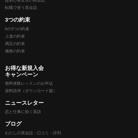
超初心者女性の英会話
転職で使う英会話
3つの約束
bの3つの約束
上達の約束
満足の約束
価格の約束
お得な新規入会
キャンペーン
無料体験レッスンのお申込
資料請求（ダウンロード版）
ニュースレター
恋と仕事に効く英語
ブログ
わたしの英会話：口コミ・評判