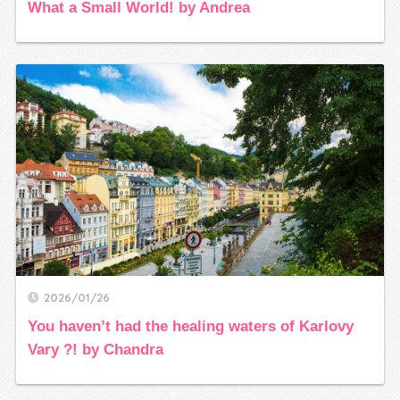
What a Small World! by Andrea
2026/01/26
You haven’t had the healing waters of Karlovy
Vary ?! by Chandra