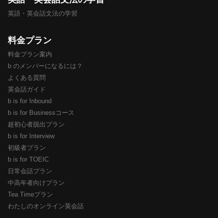
英語・英会話文法の学習
料金プラン
料金プラン案内
b のメンバーになるには？
よくある質問
英会話ガイド
b is for Inbound
b is for Businessコース
超初心者脱出プラン
b is for Interview
初級者プラン
b is for TOEIC
日常会話プラン
中高年者向けプラン
Tea Timeプラン
わたしのオンライン英会話