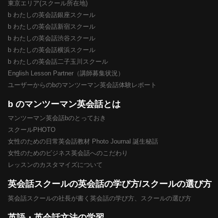
東京エリア(スクール所在地)
b わたしの英会話銀座スクール
b わたしの英会話新宿スクール
b わたしの英会話渋谷スクール
b わたしの英会話横浜スクール
b わたしの英会話二子玉川スクール
English Lesson Partner（講師募集状況）
ユーザーからのbのマンツーマン英会話体験レポート
b のマンツーマン英会話とは
マンツーマン英会話bのとっておき
スクールPHOTO
女性のための日常英会話教材 Photo Journal 誕生秘話
女性のためのビジネス英会話へのこだわり
レッスンのカスタマイズについて
英会話スクールの英会話の学び方/スクールの選び方
英会話スクールの社長が書く英会話の学び方、スクールの選び方
英語・英会話文法の学習