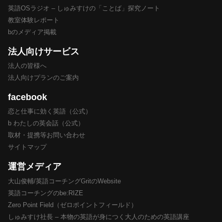
英語OSラジオ – しゅみすけの「ことば」探究ノート
教室体験レポート
bのメディア掲載
法人向けサービス
法人の皆様へ
法人向けプランのご案内
facebook
恋と仕事に効く英語（公式）
b わたしの英会話（公式）
取材・提携等お問い合わせ
サイトマップ
運営メディア
大山俊輔/英語コーチングGritのWebsite
英語コーチングのbe:RIZE
Zero Point Field（ゼロポイントフィールド）
しゅみすけ社長 – 本物の英語が身につく大人のための英語講座