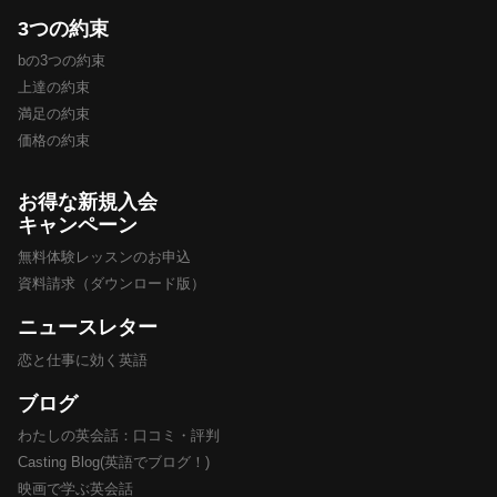
3つの約束
bの3つの約束
上達の約束
満足の約束
価格の約束
お得な新規入会
キャンペーン
無料体験レッスンのお申込
資料請求（ダウンロード版）
ニュースレター
恋と仕事に効く英語
ブログ
わたしの英会話：口コミ・評判
Casting Blog(英語でブログ！)
映画で学ぶ英会話