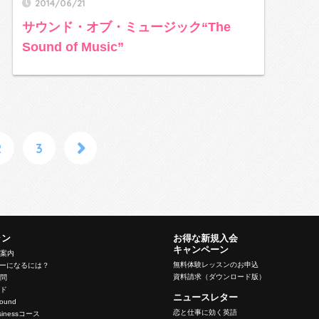
2014/06/21
サウンド・オブ・ミュージック“The
Sound of Music”
2
3
ラン
お得な新規入会
キャンペーン
ン案内
無料体験レッスンのお申込
バーになるには？
資料請求（ダウンロード版）
質問
イド
ニュースレター
nbound
恋と仕事に効く英語
Businessコース