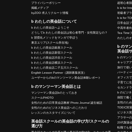
プライバシーポリシー
超初心者
掲載メディア
b is for In
byZOO 求人リクルート情報
初級者プ
b is for T
b わたしの英会話について
日常会話
b わたしの英会話へようこそ
中高年者
どうしてb わたしの英会話は初心者専門・女性限定なの？
Tea Tim
b 習慣化メソッドをマンガで学ぼう
わたしの
東京エリア(スクール所在地)
b のマ
b わたしの英会話銀座スクール
英会話
b わたしの英会話新宿スクール
b のマン
b わたしの英会話渋谷スクール
キャリア
b わたしの英会話横浜スクール
旅行で使
b わたしの英会話二子玉川スクール
パーティ
English Lesson Partner（講師募集状況）
オフィス
ユーザーからのbのマンツーマン英会話体験レポート
子育てに
b のマンツーマン英会話とは
セカンド
b のビジ
マンツーマン英会話bのとっておき
病院で働
スクールPHOTO
女性のた
女性のための日常英会話教材 Photo Journal 誕生秘話
TOEIC対
女性のためのビジネス英会話へのこだわり
ビジネス
レッスンのカスタマイズについて
アラサー
英会話スクールの英会話の学び方/スクールの
20代製薬
選び方
転職でも