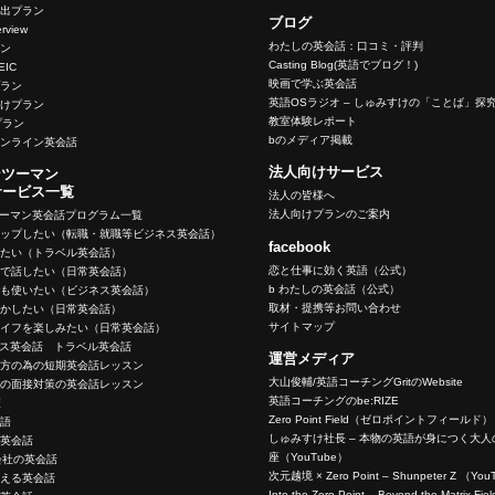
脱出プラン
ブログ
terview
わたしの英会話：口コミ・評判
ラン
Casting Blog(英語でブログ！)
OEIC
映画で学ぶ英会話
プラン
英語OSラジオ – しゅみすけの「ことば」探
向けプラン
教室体験レポート
eプラン
bのメディア掲載
オンライン英会話
法人向けサービス
ンツーマン
サービス一覧
法人の皆様へ
法人向けプランのご案内
ツーマン英会話プログラム一覧
アップしたい（転職・就職等ビジネス英会話）
facebook
いたい（トラベル英会話）
恋と仕事に効く英語（公式）
ーで話したい（日常英会話）
b わたしの英会話（公式）
でも使いたい（ビジネス英会話）
取材・提携等お問い合わせ
生かしたい（日常英会話）
サイトマップ
ライフを楽しみたい（日常英会話）
ネス英会話 トラベル英会話
運営メディア
く方の為の短期英会話レッスン
大山俊輔/英語コーチングGritのWebsite
めの面接対策の英会話レッスン
英語コーチングのbe:RIZE
策
Zero Point Field（ゼロポイントフィールド）
英語
しゅみすけ社長 – 本物の英語が身につく大
の英会話
座（YouTube）
会社の英会話
次元越境 × Zero Point – Shunpeter Z （Yo
使える英会話
Into the Zero Point – Beyond the Matrix F