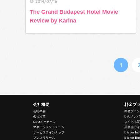
2014/07/16
The Grand Budapest Hotel Movie
Review by Karina
1
会社概要
料金プ
会社概要
料金プラ
会社沿革
b のメン
CEOメッセージ
よくある
マネージメントチーム
英会話ガ
サービスラインナップ
b is for I
プレスリリース
b is for 