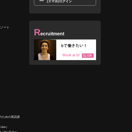
(スマホ)ログイン
究ノート
R
ecruitment
人のための英語講
uTube）
ield（YouTube）