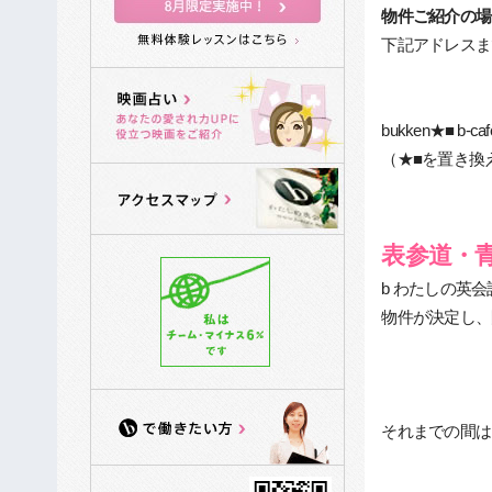
物件ご紹介の場
下記アドレスま
bukken★■ b-cafe
（★■を置き換
表参道・
b わたしの英
物件が決定し、
それまでの間は