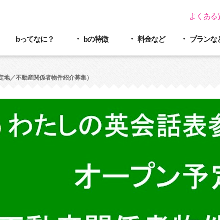
よくある
bってなに？
bの特徴
料金など
プラン
な
定地／不動産関係者物件紹介募集）