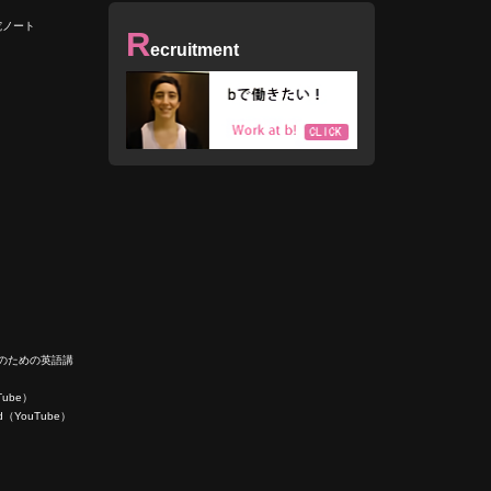
究ノート
R
ecruitment
人のための英語講
uTube）
ield（YouTube）