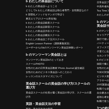
b わたしの英会話について
日常会話
b わたしの英会話へようこそ
中高年者
どうしてb わたしの英会話は初心者専門・女性限定なの？
Tea Tim
b 習慣化メソッドをマンガで学ぼう
わたしの
東京エリア(スクール所在地)
b のマ
b わたしの英会話銀座スクール
英会話
b わたしの英会話新宿スクール
b のマン
b わたしの英会話渋谷スクール
キャリア
b わたしの英会話横浜スクール
旅行で使
b わたしの英会話二子玉川スクール
パーティ
English Lesson Partner（講師募集状況）
オフィス
ユーザーからのbのマンツーマン英会話体験レポート
子育てに
b のマンツーマン英会話とは
セカンド
b のビジ
マンツーマン英会話bのとっておき
病院で働
スクールPHOTO
女性のた
女性のための日常英会話教材 Photo Journal 誕生秘話
TOEIC対
女性のためのビジネス英会話へのこだわり
ビジネス
レッスンのカスタマイズについて
アラサー
英会話スクールの英会話の学び方/スクールの
20代製薬
選び方
転職でも
英会話スクールの社長が書く英会話の学び方、スクールの選
自分磨き
び方
超初心者
転職で使
英語・英会話文法の学習
3つの約
英語・英会話文法の学習