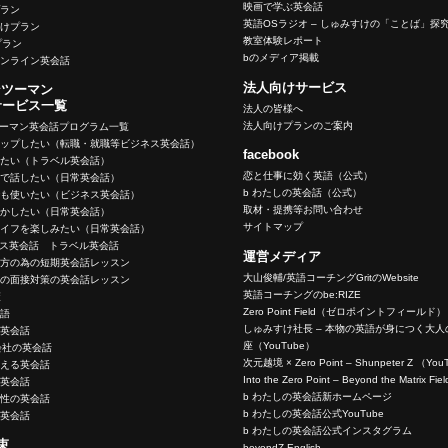
映画で学ぶ英会話
プラン
英語OSラジオ – しゅみすけの「ことば」探
向けプラン
教室体験レポート
eプラン
bのメディア掲載
オンライン英会話
法人向けサービス
ンツーマン
サービス一覧
法人の皆様へ
法人向けプランのご案内
ツーマン英会話プログラム一覧
アップしたい（転職・就職等ビジネス英会話）
facebook
いたい（トラベル英会話）
恋と仕事に効く英語（公式）
ーで話したい（日常英会話）
b わたしの英会話（公式）
でも使いたい（ビジネス英会話）
取材・提携等お問い合わせ
生かしたい（日常英会話）
サイトマップ
ライフを楽しみたい（日常英会話）
ネス英会話 トラベル英会話
運営メディア
く方の為の短期英会話レッスン
大山俊輔/英語コーチングGritのWebsite
めの面接対策の英会話レッスン
英語コーチングのbe:RIZE
策
Zero Point Field（ゼロポイントフィールド）
英語
しゅみすけ社長 – 本物の英語が身につく大
の英会話
座（YouTube）
会社の英会話
次元越境 × Zero Point – Shunpeter Z （Yo
使える英会話
Into the Zero Point – Beyond the Matrix F
の英会話
b わたしの英会話新ホームページ
女性の英会話
b わたしの英会話公式YouTube
う英会話
b わたしの英会話公式インスタグラム
束
beyondZ English