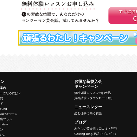
ラン
お得な新規入会
キャンペーン
ン案内
無料体験レッスンのお申込
バーになるには？
資料請求（ダウンロード版）
質問
イド
ニュースレター
nbound
恋と仕事に効く英語
Businessコース
脱出プラン
ブログ
terview
わたしの英会話：口コミ・評判
ラン
Casting Blog(英語でブログ！)
OEIC