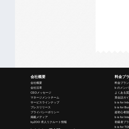
会社概要
料金プ
会社概要
料金プラ
会社沿革
b のメン
CEOメッセージ
よくある
マネージメントチーム
英会話ガ
サービスラインナップ
b is for I
プレスリリース
b is for 
プライバシーポリシー
超初心者
掲載メディア
b is for In
byZOO 求人リクルート情報
初級者プ
b is for T