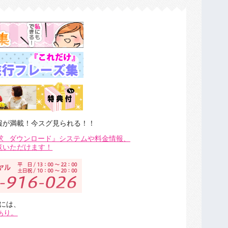
報が満載！今スグ見られる！！
求
ダウンロード』システムや料金情報、
覧いただけます！
には、
あり。