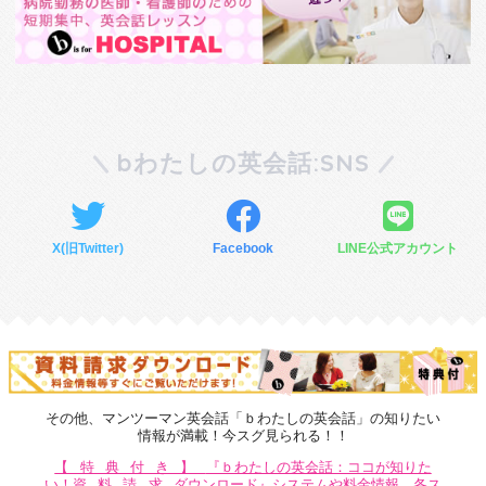
bわたしの英会話:SNS
X(旧Twitter)
Facebook
LINE公式アカウント
その他、マンツーマン英会話「ｂわたしの英会話」の知りたい
情報が満載！今スグ見られる！！
【特典付き】
『ｂわたしの英会話：ココが知りた
い！
資料請求
ダウンロード』システムや料金情報、各ス