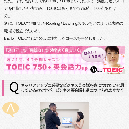
ただ、それはあくまでも850点、900点といったほぼ、満点に近いスコ
アを目指したい方のみ。TOEICはあくまでも750点、800点あれば十
分。
逆に、TOEICで強化したReading / Listeningスキルをどのように実際の
職場で役立てたいか。
b is for TOEICではこの点に注力したコースを開発しました。
キャリアアップに必要なビジネス英会話を身につけたいと思
っているのですが、ビジネス英会話も身につけられますか？