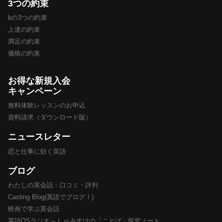
3つの約束
bの3つの約束
上達の約束
満足の約束
価格の約束
お得な新規入会
キャンペーン
無料体験レッスンのお申込
資料請求（ダウンロード版）
ニュースレター
恋と仕事に効く英語
ブログ
わたしの英会話：口コミ・評判
Casting Blog(英語でブログ！)
映画で学ぶ英会話
英語OSラジオ – しゅみすけの「ことば」探究ノート