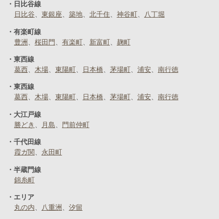
日比谷線
日比谷
東銀座
築地
北千住
神谷町
八丁堀
有楽町線
豊洲
桜田門
有楽町
新富町
麹町
東西線
葛西
木場
東陽町
日本橋
茅場町
浦安
南行徳
東西線
葛西
木場
東陽町
日本橋
茅場町
浦安
南行徳
大江戸線
勝どき
月島
門前仲町
千代田線
霞ガ関
永田町
半蔵門線
錦糸町
エリア
丸の内
八重洲
汐留