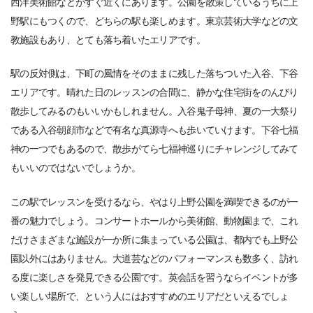
西洋美術館などがすぐ近くにあります。公園を散策しているうちに上
野駅にもつくので、どちらの駅も楽しめます。東京芸術大学などの文
教施設もあり、とても落ち着いたエリアです。
駅の反対側は、下町の風情をそのままに残した落ちついた入谷、下谷
エリアです。晴れた日のレッスンの合間に、静かな住宅街をのんびり
散歩してみるのもいいかもしれません。入谷鬼子母神、夏の一大祭り
である入谷朝顔市などで有名な真源寺へも歩いていけます。下谷七福
神の一つでもあるので、散歩がてら七福神巡りにチャレンジしてみて
もいいのではないでしょうか。
この駅でレッスンを受けるなら、やはり上野公園を満喫できるのが一
番の魅力でしょう。コンサートホールから美術館、動物園まで、これ
だけさまざまな施設が一か所に集まっている公園は、都内でも上野公
園以外にはありません。大道芸などのパフォーマンスも数多く、訪れ
る度に楽しさを発見できる公園です。英会話を習うならイベントが多
い楽しい場所で、という人にはおすすめのエリアだといえるでしょ