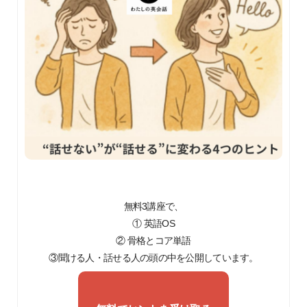
無料3講座で、
① 英語OS
② 骨格とコア単語
③聞ける人・話せる人の頭の中を公開しています。