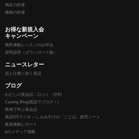
満足の約束
価格の約束
お得な新規入会
キャンペーン
無料体験レッスンのお申込
資料請求（ダウンロード版）
ニュースレター
恋と仕事に効く英語
ブログ
わたしの英会話：口コミ・評判
Casting Blog(英語でブログ！)
映画で学ぶ英会話
英語OSラジオ – しゅみすけの「ことば」探究ノート
教室体験レポート
bのメディア掲載