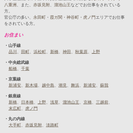
八重洲
、また、
赤坂見附
、
溜池山王
などでお仕事をされている
方。
官公庁の多い、
永田町
・
霞ガ関
・
神谷町
・
虎ノ門
エリアでお仕事
をされている方。
お住まい
山手線
品川
田町
浜松町
新橋
神田
秋葉原
上野
中央総武線
船橋
千葉
京葉線
新浦安
新木場
越中島
潮見
舞浜
新浦安
蘇我
銀座線
新橋
日本橋
上野
浅草
溜池山王
京橋
三越前
末広町
虎ノ門
丸の内線
大手町
赤坂見附
淡路町