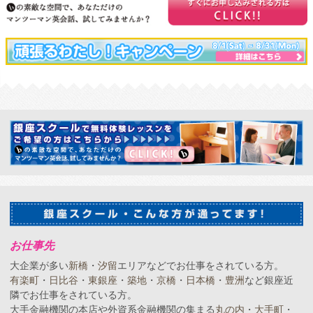
お仕事先
大企業が多い
新橋
・
汐留
エリアなどでお仕事をされている方。
有楽町
・
日比谷
・
東銀座
・
築地
・
京橋
・
日本橋
・
豊洲
など銀座近
隣でお仕事をされている方。
大手金融機関の本店や外資系金融機関の集まる
丸の内
・
大手町
・