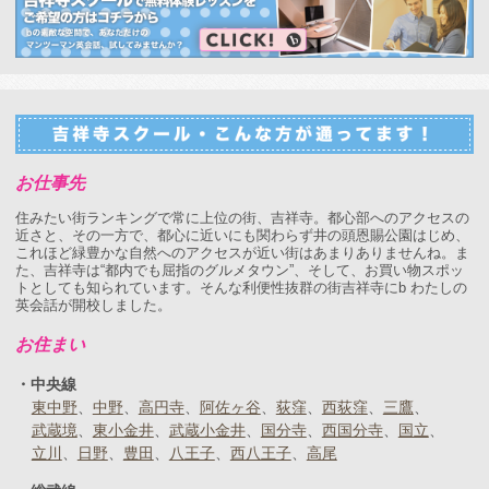
お仕事先
住みたい街ランキングで常に上位の街、吉祥寺。都心部へのアクセスの
近さと、その一方で、都心に近いにも関わらず井の頭恩賜公園はじめ、
これほど緑豊かな自然へのアクセスが近い街はあまりありませんね。ま
た、吉祥寺は“都内でも屈指のグルメタウン”、そして、お買い物スポッ
トとしても知られています。そんな利便性抜群の街吉祥寺にb わたしの
英会話が開校しました。
お住まい
中央線
東中野
中野
高円寺
阿佐ヶ谷
荻窪
西荻窪
三鷹
武蔵境
東小金井
武蔵小金井
国分寺
西国分寺
国立
立川
日野
豊田
八王子
西八王子
高尾