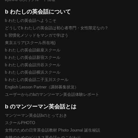
b わたしの英会話について
b わたしの英会話へようこそ
どうしてb わたしの英会話は初心者専門・女性限定なの？
b 習慣化メソッドをマンガで学ぼう
東京エリア(スクール所在地)
b わたしの英会話銀座スクール
b わたしの英会話新宿スクール
b わたしの英会話渋谷スクール
b わたしの英会話横浜スクール
b わたしの英会話二子玉川スクール
English Lesson Partner（講師募集状況）
ユーザーからのbのマンツーマン英会話体験レポート
b のマンツーマン英会話とは
マンツーマン英会話bのとっておき
スクールPHOTO
女性のための日常英会話教材 Photo Journal 誕生秘話
女性のためのビジネス英会話へのこだわり