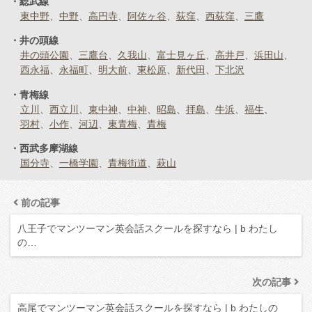
総武線
東中野
中野
高円寺
阿佐ヶ谷
荻窪
西荻窪
三鷹
井の頭線
井の頭公園
三鷹台
久我山
富士見ヶ丘
高井戸
浜田山
西永福
永福町
明大前
東松原
新代田
下北沢
青梅線
立川
西立川
東中神
中神
昭島
拝島
牛浜
福生
羽村
小作
河辺
東青梅
青梅
西武多摩湖線
国分寺
一橋学園
青梅街道
萩山
前の記事
八王子でマンツーマン英会話スクールを探すなら | b わたし
の…
次の記事
高尾でマンツーマン英会話スクールを探すなら | b わたしの