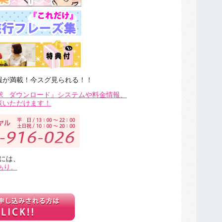
報が満載！今スグ見られる！！
求
ダウンロード』システムや料金情報、
覧いただけます！
には、
あり。