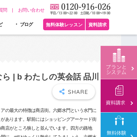
質問
お問い合わせ
ど
ブログ
無料体験レッスン
資料請求
| b わたしの英会話 品川
リアの最大の特徴は商店街。六郷水門という水門に
」があります。駅前にはショッピングアーケード街
の商店がところ狭しと並んでいます。四方の路地
合間に、ぜひゆっくり散歩してみましょう。六郷水