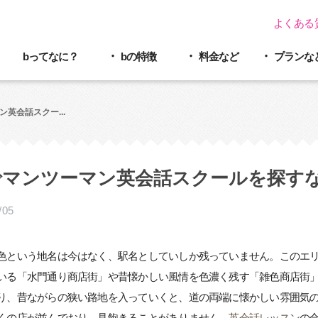
よくある
bってなに？
bの特徴
料金など
プラン
な
英会話スクー...
マンツーマン英会話スクールを探すなら 
/05
色という地名は今はなく、駅名としていしか残っていません。このエ
いる「水門通り商店街」や昔懐かしい風情を色濃く残す「雑色商店街
り、昔ながらの狭い路地を入っていくと、道の両端に懐かしい雰囲気
くの店が並んでおり、見飽きることがありません。
英会話レッスン
の