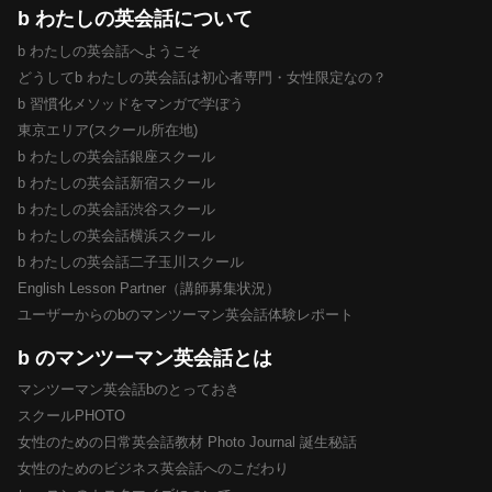
b わたしの英会話について
b わたしの英会話へようこそ
どうしてb わたしの英会話は初心者専門・女性限定なの？
b 習慣化メソッドをマンガで学ぼう
東京エリア(スクール所在地)
b わたしの英会話銀座スクール
b わたしの英会話新宿スクール
b わたしの英会話渋谷スクール
b わたしの英会話横浜スクール
b わたしの英会話二子玉川スクール
English Lesson Partner（講師募集状況）
ユーザーからのbのマンツーマン英会話体験レポート
b のマンツーマン英会話とは
マンツーマン英会話bのとっておき
スクールPHOTO
女性のための日常英会話教材 Photo Journal 誕生秘話
女性のためのビジネス英会話へのこだわり