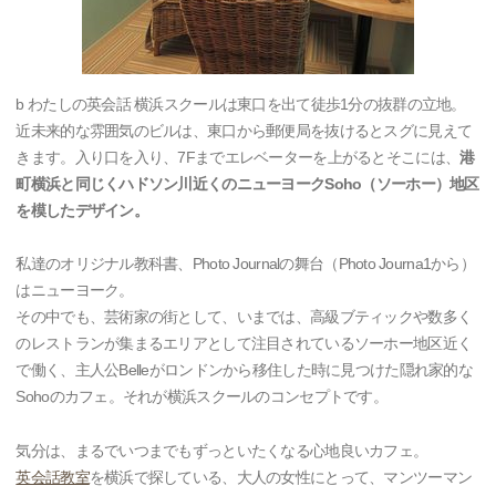
b わたしの英会話 横浜スクールは東口を出て徒歩1分の抜群の立地。
近未来的な雰囲気のビルは、東口から郵便局を抜けるとスグに見えて
きます。入り口を入り、7Fまでエレベーターを上がるとそこには、
港
町横浜と同じくハドソン川近くのニューヨークSoho（ソーホー）地区
を模したデザイン。
私達のオリジナル教科書、Photo Journalの舞台（Photo Journa1から）
はニューヨーク。
その中でも、芸術家の街として、いまでは、高級ブティックや数多く
のレストランが集まるエリアとして注目されているソーホー地区近く
で働く、主人公Belleがロンドンから移住した時に見つけた隠れ家的な
Sohoのカフェ。それが横浜スクールのコンセプトです。
気分は、まるでいつまでもずっといたくなる心地良いカフェ。
英会話教室
を横浜で探している、大人の女性にとって、マンツーマン