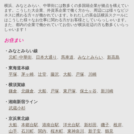
横浜、みなとみらい、中華街には数多くの多国籍企業が拠点を構えてい
ます。こうした大企業、外資系企業で働く方から、周辺には様々なビジ
ネスに携わる方々が働かれています。b わたしの英会話横浜スクールに
はこうした様々なお仕事に関わる方がお客様としていらっしゃいます。
また、都内の企業で働かれていてお住いが横浜近辺の方も数多くいらっ
しゃいます！
お住まい
みなとみらい線
元町･中華街
日本大通り
馬車道
みなとみらい
新高島
東海道本線
平塚
茅ヶ崎
辻堂
藤沢
大船
戸塚
川崎
横須賀線
鎌倉
北鎌倉
大船
戸塚
東戸塚
保土ヶ谷
新川崎
湘南新宿ライン
武蔵小杉
京浜東北線
大船
本郷台駅
港南台駅
洋光台駅
新杉田
磯子
根岸
山手
石川町
関内
桜木町
東神奈川
新子安
鶴見