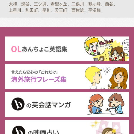
大和
瀬谷
三ツ境
希望ヶ丘
二俣川
鶴ヶ峰
西谷
上星川
和田町
星川
天王町
西横浜
平沼橋