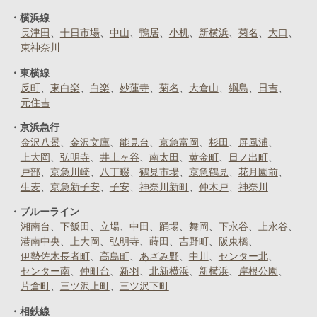
横浜線
長津田
十日市場
中山
鴨居
小机
新横浜
菊名
大口
東神奈川
東横線
反町
東白楽
白楽
妙蓮寺
菊名
大倉山
綱島
日吉
元住吉
京浜急行
金沢八景
金沢文庫
能見台
京急富岡
杉田
屏風浦
上大岡
弘明寺
井土ヶ谷
南太田
黄金町
日ノ出町
戸部
京急川崎
八丁畷
鶴見市場
京急鶴見
花月園前
生麦
京急新子安
子安
神奈川新町
仲木戸
神奈川
ブルーライン
湘南台
下飯田
立場
中田
踊場
舞岡
下永谷
上永谷
港南中央
上大岡
弘明寺
蒔田
吉野町
阪東橋
伊勢佐木長者町
高島町
あざみ野
中川
センター北
センター南
仲町台
新羽
北新横浜
新横浜
岸根公園
片倉町
三ツ沢上町
三ツ沢下町
相鉄線