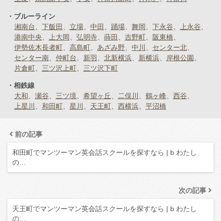
ブルーライン
湘南台
下飯田
立場
中田
踊場
舞岡
下永谷
上永谷
港南中央
上大岡
弘明寺
蒔田
吉野町
阪東橋
伊勢佐木長者町
高島町
あざみ野
中川
センター北
センター南
仲町台
新羽
北新横浜
新横浜
岸根公園
片倉町
三ツ沢上町
三ツ沢下町
相鉄線
大和
瀬谷
三ツ境
希望ヶ丘
二俣川
鶴ヶ峰
西谷
上星川
和田町
星川
天王町
西横浜
平沼橋
前の記事
和田町でマンツーマン英会話スクールを探すなら | b わたし
の…
次の記事
天王町でマンツーマン英会話スクールを探すなら | b わたし
の…