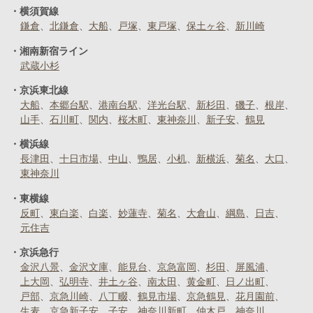
横須賀線
鎌倉
北鎌倉
大船
戸塚
東戸塚
保土ヶ谷
新川崎
湘南新宿ライン
武蔵小杉
京浜東北線
大船
本郷台駅
港南台駅
洋光台駅
新杉田
磯子
根岸
山手
石川町
関内
桜木町
東神奈川
新子安
鶴見
横浜線
長津田
十日市場
中山
鴨居
小机
新横浜
菊名
大口
東神奈川
東横線
反町
東白楽
白楽
妙蓮寺
菊名
大倉山
綱島
日吉
元住吉
京浜急行
金沢八景
金沢文庫
能見台
京急富岡
杉田
屏風浦
上大岡
弘明寺
井土ヶ谷
南太田
黄金町
日ノ出町
戸部
京急川崎
八丁畷
鶴見市場
京急鶴見
花月園前
生麦
京急新子安
子安
神奈川新町
仲木戸
神奈川