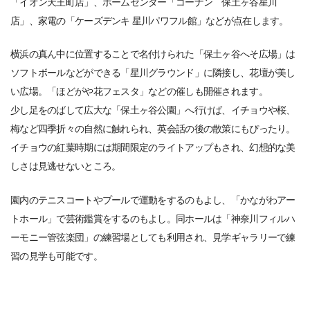
「イオン天王町店」、ホームセンター「コーナン 保土ヶ谷星川
店」、家電の「ケーズデンキ 星川パワフル館」などが点在します。
横浜の真ん中に位置することで名付けられた「保土ヶ谷へそ広場」は
ソフトボールなどができる「星川グラウンド」に隣接し、花壇が美し
い広場。「ほどがや花フェスタ」などの催しも開催されます。
少し足をのばして広大な「保土ヶ谷公園」へ行けば、イチョウや桜、
梅など四季折々の自然に触れられ、英会話の後の散策にもぴったり。
イチョウの紅葉時期には期間限定のライトアップもされ、幻想的な美
しさは見逃せないところ。
園内のテニスコートやプールで運動をするのもよし、「かながわアー
トホール」で芸術鑑賞をするのもよし。同ホールは「神奈川フィルハ
ーモニー管弦楽団」の練習場としても利用され、見学ギャラリーで練
習の見学も可能です。