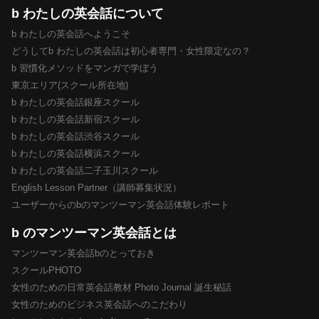
b わたしの英会話について
b わたしの英会話へようこそ
どうしてb わたしの英会話は初心者専門・女性限定なの？
b 習慣化メソッドをマンガで学ぼう
東京エリア(スクール所在地)
b わたしの英会話銀座スクール
b わたしの英会話新宿スクール
b わたしの英会話渋谷スクール
b わたしの英会話横浜スクール
b わたしの英会話二子玉川スクール
English Lesson Partner（講師募集状況）
ユーザーからのbのマンツーマン英会話体験レポート
b のマンツーマン英会話とは
マンツーマン英会話bのとっておき
スクールPHOTO
女性のための日常英会話教材 Photo Journal 誕生秘話
女性のためのビジネス英会話へのこだわり