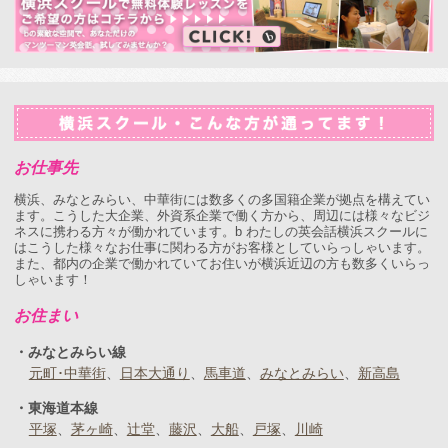
お仕事先
横浜、みなとみらい、中華街には数多くの多国籍企業が拠点を構えてい
ます。こうした大企業、外資系企業で働く方から、周辺には様々なビジ
ネスに携わる方々が働かれています。b わたしの英会話横浜スクールに
はこうした様々なお仕事に関わる方がお客様としていらっしゃいます。
また、都内の企業で働かれていてお住いが横浜近辺の方も数多くいらっ
しゃいます！
お住まい
みなとみらい線
元町･中華街
日本大通り
馬車道
みなとみらい
新高島
東海道本線
平塚
茅ヶ崎
辻堂
藤沢
大船
戸塚
川崎