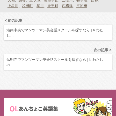
大和
瀬谷
三ツ境
希望ヶ丘
二俣川
鶴ヶ峰
西谷
上星川
和田町
星川
天王町
西横浜
平沼橋
前の記事
港南中央でマンツーマン英会話スクールを探すなら | b わた
し…
次の記事
弘明寺でマンツーマン英会話スクールを探すなら | b わたし
の…