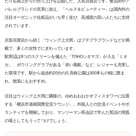
たり右肩上がりの売り上げを記録した、人気百貨店です。食品街やア
パレルブランドの充実に加え、「ヘルス＆ビューティー」は国内外の
注目オーガニック化粧品がいち早く並び、高感度の高い人たちに支持
されています。
京急百貨店から続く「ウィング上大岡」はプチプラブランドなどが満
載で、多くの女性でにぎわっています。
駅周辺は9つのスクリーンを備えた「TOHOシネマズ」が入る「ミオ
カ」、ボウリンググラブがある「赤い風船」など、レジャーも充実し
た環境です。駅から徒歩約20分の久良岐公園は300本もの桜に囲ま
れ、散策にもおすすめ。
注目はウィング上大岡に隣接の、ゆめおおおかオフィスタワーに位置
する「横浜市港南国際交流ラウンジ」。外国人との交流イベントやボ
ランティアを開催しており、マンツーマン英会話で学んだ英語の実践
の場としてもうってつけでしょう。