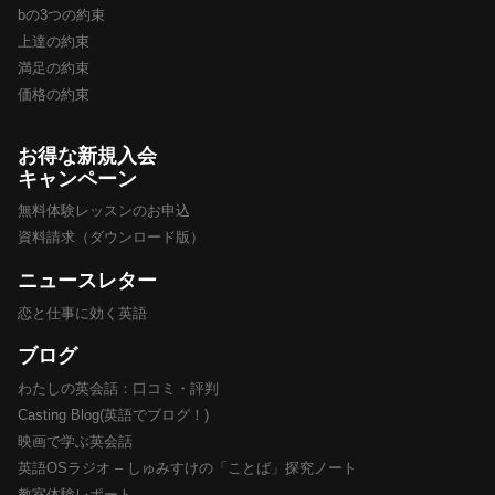
bの3つの約束
上達の約束
満足の約束
価格の約束
お得な新規入会
キャンペーン
無料体験レッスンのお申込
資料請求（ダウンロード版）
ニュースレター
恋と仕事に効く英語
ブログ
わたしの英会話：口コミ・評判
Casting Blog(英語でブログ！)
映画で学ぶ英会話
英語OSラジオ – しゅみすけの「ことば」探究ノート
教室体験レポート