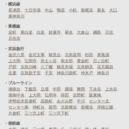
横浜線
長津田
十日市場
中山
鴨居
小机
新横浜
菊名
大口
東神奈川
東横線
反町
東白楽
白楽
妙蓮寺
菊名
大倉山
綱島
日吉
元住吉
京浜急行
金沢八景
金沢文庫
能見台
京急富岡
杉田
屏風浦
上大岡
弘明寺
井土ヶ谷
南太田
黄金町
日ノ出町
戸部
京急川崎
八丁畷
鶴見市場
京急鶴見
花月園前
生麦
京急新子安
子安
神奈川新町
仲木戸
神奈川
ブルーライン
湘南台
下飯田
立場
中田
踊場
舞岡
下永谷
上永谷
港南中央
上大岡
弘明寺
蒔田
吉野町
阪東橋
伊勢佐木長者町
高島町
あざみ野
中川
センター北
センター南
仲町台
新羽
北新横浜
新横浜
岸根公園
片倉町
三ツ沢上町
三ツ沢下町
相鉄線