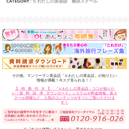
CATEGORY :
b わたしの英会話 横浜スクール
その他、マンツーマン英会話「ｂわたしの英会話」の知りたい
情報が満載！今スグ見られる！！
【特典付き】
『ｂわたしの英会話：ココが知りた
い！
資料請求
ダウンロード』システムや料金情報、各ス
クール情報など、人気のコンテンツがすぐにご覧いただけま
す！