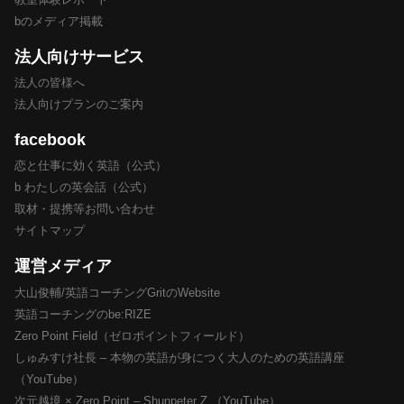
bのメディア掲載
法人向けサービス
法人の皆様へ
法人向けプランのご案内
facebook
恋と仕事に効く英語（公式）
b わたしの英会話（公式）
取材・提携等お問い合わせ
サイトマップ
運営メディア
大山俊輔/英語コーチングGritのWebsite
英語コーチングのbe:RIZE
Zero Point Field（ゼロポイントフィールド）
しゅみすけ社長 – 本物の英語が身につく大人のための英語講座
（YouTube）
次元越境 × Zero Point – Shunpeter Z （YouTube）