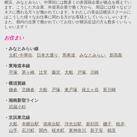
横浜、みなとみらい、中華街には数多くの多国籍企業が拠点を構えてい
ます。こうした大企業、外資系企業で働く方から、周辺には様々なビジ
ネスに携わる方々が働かれています。b わたしの英会話横浜スクールに
はこうした様々なお仕事に関わる方がお客様としていらっしゃいます。
また、都内の企業で働かれていてお住いが横浜近辺の方も数多くいらっ
しゃいます！
お住まい
みなとみらい線
元町･中華街
日本大通り
馬車道
みなとみらい
新高島
東海道本線
平塚
茅ヶ崎
辻堂
藤沢
大船
戸塚
川崎
横須賀線
鎌倉
北鎌倉
大船
戸塚
東戸塚
保土ヶ谷
新川崎
湘南新宿ライン
武蔵小杉
京浜東北線
大船
本郷台駅
港南台駅
洋光台駅
新杉田
磯子
根岸
山手
石川町
関内
桜木町
東神奈川
新子安
鶴見