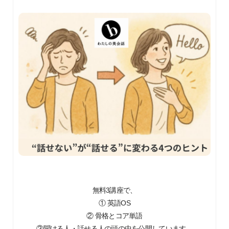
無料3講座で、
① 英語OS
② 骨格とコア単語
③聞ける人・話せる人の頭の中を公開しています。