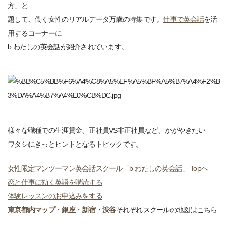
方」と
題して、働く女性のリアルデータ万歳の特集です。
仕事で英会話
を活
用するコーナーに
b わたしの英会話が紹介されています。
様々な職種での生涯賃金、正社員VS非正社員など、かがやきたい
ワタシにきっとヒントとなるトピックです。
女性限定マンツーマン英会話スクール「b わたしの英会話」 Topへ
恋と仕事に効く英語を購読する
体験レッスンのお申込みをする
東京都内マップ
・
銀座
・
新宿
・
渋谷
それぞれスクールの地図はこちら