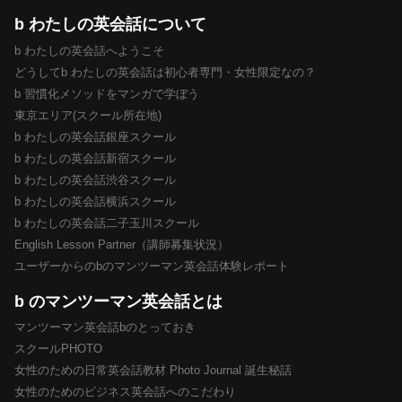
b わたしの英会話について
b わたしの英会話へようこそ
どうしてb わたしの英会話は初心者専門・女性限定なの？
b 習慣化メソッドをマンガで学ぼう
東京エリア(スクール所在地)
b わたしの英会話銀座スクール
b わたしの英会話新宿スクール
b わたしの英会話渋谷スクール
b わたしの英会話横浜スクール
b わたしの英会話二子玉川スクール
English Lesson Partner（講師募集状況）
ユーザーからのbのマンツーマン英会話体験レポート
b のマンツーマン英会話とは
マンツーマン英会話bのとっておき
スクールPHOTO
女性のための日常英会話教材 Photo Journal 誕生秘話
女性のためのビジネス英会話へのこだわり