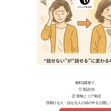
無料3講座で、
① 英語OS
② 骨格とコア単語
③聞ける人・話せる人の頭の中を公開し