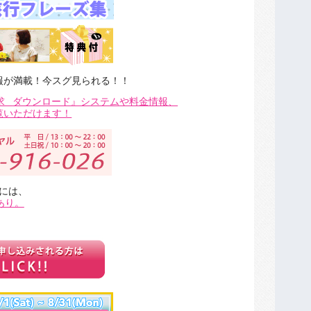
報が満載！今スグ見られる！！
求
ダウンロード』システムや料金情報、
覧いただけます！
には、
あり。