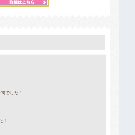
！
時間でした！
た！