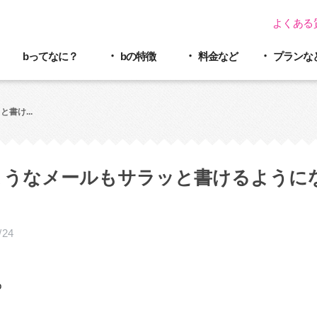
よくある
bってなに？
bの特徴
料金など
プラン
な
書け...
ようなメールもサラッと書けるように
/24
o