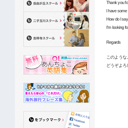
Thank you fo
I have some t
How do l s
I’m looking f
Regards
このような
どうぞよろ