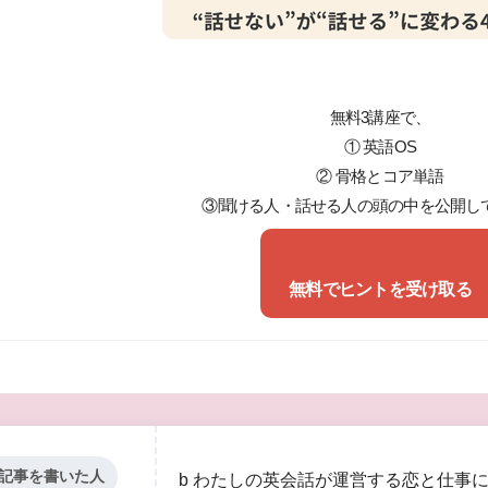
無料3講座で、
① 英語OS
② 骨格とコア単語
③聞ける人・話せる人の頭の中を公開し
無料でヒントを受け取る
記事を書いた人
b わたしの英会話が運営する恋と仕事