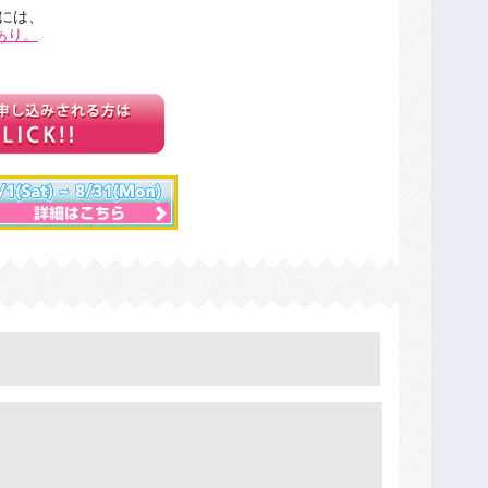
には、
あり。