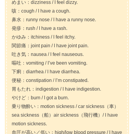
めまい：dizziness / I feel dizzy.
咳：cough / I have a cough.
鼻水：runny nose / I have a runny nose.
発疹：rush / I have a rash.
かゆみ：itchiness / I feel itchy.
関節痛：joint pain / I have joint pain.
吐き気：nausea / I feel nauseous.
嘔吐：vomiting / I’ve been vomiting.
下痢：diarrhea / I have diarrhea.
便秘：constipation / I’m constipated.
胃もたれ：indigestion / I have indigestion.
やけど：burn / I got a burn.
乗り物酔い：motion sickness / car sickness（車）
sea sickness（船）air sickness（飛行機）/ I have
motion sickness.
血圧が高い／低い：high/low blood pressure / I have