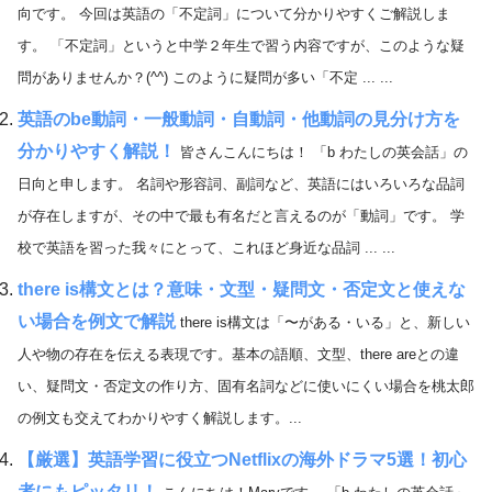
向です。 今回は英語の「不定詞」について分かりやすくご解説しま
す。 「不定詞」というと中学２年生で習う内容ですが、このような疑
問がありませんか？(^^) このように疑問が多い「不定 ... ...
英語のbe動詞・一般動詞・自動詞・他動詞の見分け方を
分かりやすく解説！
皆さんこんにちは！ 「b わたしの英会話」の
日向と申します。 名詞や形容詞、副詞など、英語にはいろいろな品詞
が存在しますが、その中で最も有名だと言えるのが「動詞」です。 学
校で英語を習った我々にとって、これほど身近な品詞 ... ...
there is構文とは？意味・文型・疑問文・否定文と使えな
い場合を例文で解説
there is構文は「〜がある・いる」と、新しい
人や物の存在を伝える表現です。基本の語順、文型、there areとの違
い、疑問文・否定文の作り方、固有名詞などに使いにくい場合を桃太郎
の例文も交えてわかりやすく解説します。...
【厳選】英語学習に役立つNetflixの海外ドラマ5選！初心
者にもピッタリ！