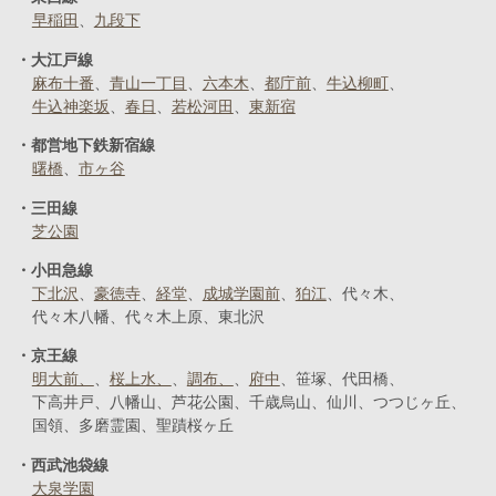
早稲田
九段下
大江戸線
麻布十番
青山一丁目
六本木
都庁前
牛込柳町
牛込神楽坂
春日
若松河田
東新宿
都営地下鉄新宿線
曙橋
市ヶ谷
三田線
芝公園
小田急線
下北沢
豪徳寺
経堂
成城学園前
狛江
代々木
代々木八幡
代々木上原
東北沢
京王線
明大前、
桜上水、
調布、
府中
笹塚
代田橋
下高井戸
八幡山
芦花公園
千歳烏山
仙川
つつじヶ丘
国領
多磨霊園
聖蹟桜ヶ丘
西武池袋線
大泉学園