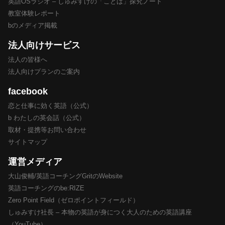
英語OSラジオ – しゅみすけの「ことば」探究ノート
教室体験レポート
bのメディア掲載
法人向けサービス
法人の皆様へ
法人向けプランのご案内
facebook
恋と仕事に効く英語（公式）
b わたしの英会話（公式）
取材・提携等お問い合わせ
サイトマップ
運営メディア
大山俊輔/英語コーチングGritのWebsite
英語コーチングのbe:RIZE
Zero Point Field（ゼロポイントフィールド）
しゅみすけ社長 – 本物の英語が身につく大人のための英語講座
（YouTube）