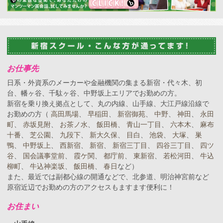
お仕事先
日系・外資系のメーカーや金融機関の集まる新宿・代々木、初
台、幡ヶ谷、千駄ヶ谷、中野坂上エリアでお勤めの方。
新宿を乗り換え拠点として、丸の内線、山手線、大江戸線沿線で
お勤めの方（
高田馬場
、
早稲田
、
新宿御苑
、
中野
、
神田
、
永田
町
、
赤坂見附
、
お茶ノ水
、
飯田橋
、
青山一丁目
、
六本木
、
麻布
十番
、
芝公園
、
九段下
、
新大久保
、
目白
、
池袋
、
大塚
、
巣
鴨
、
中野坂上
、
西新宿
、
新宿
、
新宿三丁目
、
四谷三丁目
、
四ツ
谷
、
国会議事堂前
、
霞ケ関
、
都庁前
、
東新宿
、
若松河田
、
牛込
柳町
、
牛込神楽坂
、
飯田橋
、
春日
など）
また、最近では副都心線の開通などで、北参道、明治神宮前など
原宿近辺でお勤めの方のアクセスもますます便利に！
お住まい