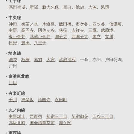
山手線
高田馬場
新宿
新大久保
目白
池袋
大塚
巣鴨
中央線
神田
御茶ノ水
水道橋
飯田橋
市ケ谷
四ツ谷
信濃町
中野
高円寺
阿佐ヶ谷
荻窪
吉祥寺
三鷹
武蔵境
東小金井
武蔵小金井
国分寺
西国分寺
国立
立川
日野
豊田
八王子
埼京線
池袋
板橋
赤羽
大宮
武蔵浦和
十条
赤羽
戸田公園
戸田
京浜東北線
川口
有楽町線
千川
神楽坂
護国寺
永田町
丸ノ内線
中野坂上
西新宿
新宿三丁目
新宿御苑
四谷三丁目
赤坂見附
国会議事堂前
霞ケ関
東西線