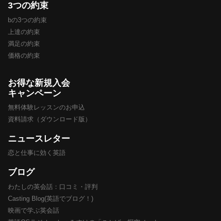
3つの約束
bの3つの約束
上達の約束
満足の約束
価格の約束
お得な新規入会
キャンペーン
無料体験レッスンのお申込
資料請求（ダウンロード版）
ニュースレター
恋と仕事に効く英語
ブログ
わたしの英会話：口コミ・評判
Casting Blog(英語でブログ！)
映画で学ぶ英会話