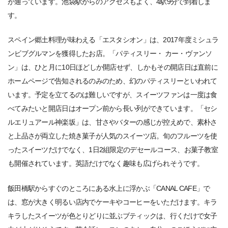
が通っています。池袋駅からのアクセスもよく、4駅9分で到着しま
す。
スペイン郷土料理が味わえる「エスタシオン」は、2017年度ミシュラ
ンビブグルマンを獲得したお店。「パティスリー・ カー・ヴァンソ
ン」は、ひと月に10日ほどしか開店せず、しかもその開店日は直前に
ホームページで告知されるのみのため、幻のパティスリーといわれて
います。予定を立てるのは難しいですが、スイーツファンは一度は食
べてみたいと開店日はオープン前から長い列ができています。「セシ
ルエリュアール神楽坂」は、甘さやバターの感じが控えめで、素朴さ
と上品さが両立した焼き菓子が人気のスイーツ店。旬のフルーツを使
ったスイーツだけでなく、1日2組限定のデセールコース、お菓子教室
も開催されています。英語だけでなく趣味も広げられそうです。
飯田橋駅からすぐのところにある水上に浮かぶ「CANAL CAFE」で
は、窓が大きく明るい店内でケーキやコーヒーをいただけます。キラ
キラしたスイーツが色とりどりに並ぶブティックは、行くだけで女子