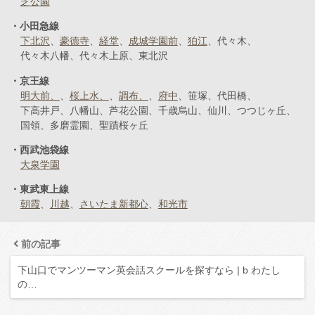
芝公園
小田急線
下北沢
豪徳寺
経堂
成城学園前
狛江
代々木
代々木八幡
代々木上原
東北沢
京王線
明大前、
桜上水、
調布、
府中
笹塚
代田橋
下高井戸
八幡山
芦花公園
千歳烏山
仙川
つつじヶ丘
国領
多磨霊園
聖蹟桜ヶ丘
西武池袋線
大泉学園
東武東上線
朝霞
川越
さいたま新都心
和光市
前の記事
下山口でマンツーマン英会話スクールを探すなら | b わたし
の…