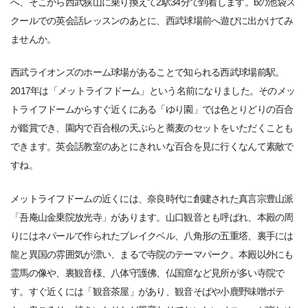
へ、そこから西武狭山に乗り換えて2駅34分で到着します。bの池袋ス
クールでの英会話レッスンのあとに、西武球場前へ遊びに出かけてみ
ませんか。
西武ライオンズのホーム球場があることで知られる西武球場前駅。
2017年は「メットライフドーム」という名前になりました。そのメッ
トライフドームからすぐ近くにある「ゆり園」では色とりどりの百合
が鑑賞でき、園内で百合根の天ぷらと蕎麦のセットをいただくことも
できます。英会話教室のあとにきれいな百合を見に行くなんて素敵で
すね。
メットライフドームの近くには、奈良時代に創建された真言宗豊山派
「吾庵山金乗院放光寺」があります。山口観音とも呼ばれ、本殿の周
りにはネパールで作られたブレイクベル、八角形の五重塔、裏手には
龍と異国の雰囲気が漂い、まるで寺院のテーマパーク。本殿以外にも
霊馬の像や、裏観音様、八体守護佛、仏国窟など見所が多い寺院で
す。すぐ近くには「観音茶屋」があり、観音そばや小鹿野味噌ポテ