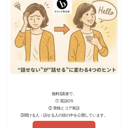
無料3講座で、
① 英語OS
② 骨格とコア単語
③聞ける人・話せる人の頭の中を公開しています。