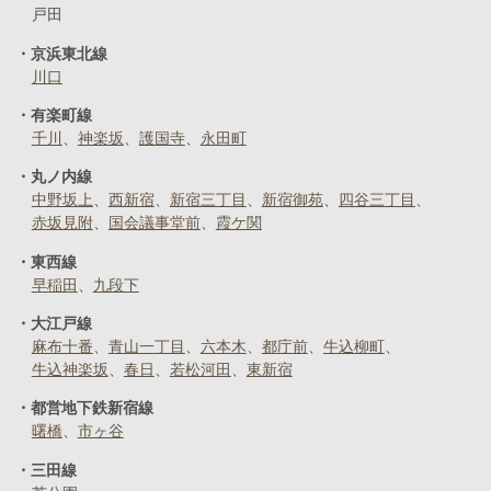
戸田
京浜東北線
川口
有楽町線
千川
神楽坂
護国寺
永田町
丸ノ内線
中野坂上
西新宿
新宿三丁目
新宿御苑
四谷三丁目
赤坂見附
国会議事堂前
霞ケ関
東西線
早稲田
九段下
大江戸線
麻布十番
青山一丁目
六本木
都庁前
牛込柳町
牛込神楽坂
春日
若松河田
東新宿
都営地下鉄新宿線
曙橋
市ヶ谷
三田線