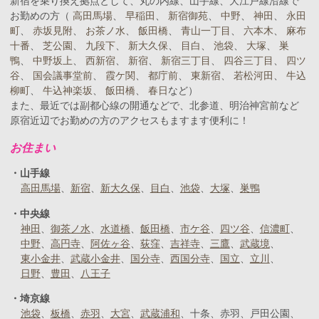
新宿を乗り換え拠点として、丸の内線、山手線、大江戸線沿線で
お勤めの方（
高田馬場
、
早稲田
、
新宿御苑
、
中野
、
神田
、
永田
町
、
赤坂見附
、
お茶ノ水
、
飯田橋
、
青山一丁目
、
六本木
、
麻布
十番
、
芝公園
、
九段下
、
新大久保
、
目白
、
池袋
、
大塚
、
巣
鴨
、
中野坂上
、
西新宿
、
新宿
、
新宿三丁目
、
四谷三丁目
、
四ツ
谷
、
国会議事堂前
、
霞ケ関
、
都庁前
、
東新宿
、
若松河田
、
牛込
柳町
、
牛込神楽坂
、
飯田橋
、
春日
など）
また、最近では副都心線の開通などで、北参道、明治神宮前など
原宿近辺でお勤めの方のアクセスもますます便利に！
お住まい
山手線
高田馬場
新宿
新大久保
目白
池袋
大塚
巣鴨
中央線
神田
御茶ノ水
水道橋
飯田橋
市ケ谷
四ツ谷
信濃町
中野
高円寺
阿佐ヶ谷
荻窪
吉祥寺
三鷹
武蔵境
東小金井
武蔵小金井
国分寺
西国分寺
国立
立川
日野
豊田
八王子
埼京線
池袋
板橋
赤羽
大宮
武蔵浦和
十条
赤羽
戸田公園