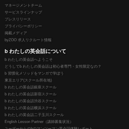
マネージメントチーム
サービスラインナップ
プレスリリース
プライバシーポリシー
掲載メディア
byZOO 求人リクルート情報
b わたしの英会話について
b わたしの英会話へようこそ
どうしてb わたしの英会話は初心者専門・女性限定なの？
b 習慣化メソッドをマンガで学ぼう
東京エリア(スクール所在地)
b わたしの英会話銀座スクール
b わたしの英会話新宿スクール
b わたしの英会話渋谷スクール
b わたしの英会話横浜スクール
b わたしの英会話二子玉川スクール
English Lesson Partner（講師募集状況）
ユーザーからのbのマンツーマン英会話体験レポート