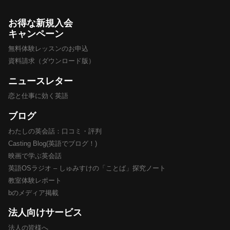
お得な新規入会
キャンペーン
無料体験レッスンのお申込
資料請求（ダウンロード版）
ニュースレター
恋と仕事に効く英語
ブログ
わたしの英会話：口コミ・評判
Casting Blog(英語でブログ！)
映画で学ぶ英会話
英語OSラジオ – しゅみすけの「ことば」探究ノート
教室体験レポート
bのメディア掲載
法人向けサービス
法人の皆様へ