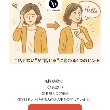
無料3講座で、
① 英語OS
② 骨格とコア単語
③聞ける人・話せる人の頭の中を公開しています。