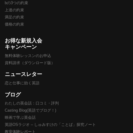
bの3つの約束
上達の約束
満足の約束
価格の約束
お得な新規入会
キャンペーン
無料体験レッスンのお申込
資料請求（ダウンロード版）
ニュースレター
恋と仕事に効く英語
ブログ
わたしの英会話：口コミ・評判
Casting Blog(英語でブログ！)
映画で学ぶ英会話
英語OSラジオ – しゅみすけの「ことば」探究ノート
教室体験レポート