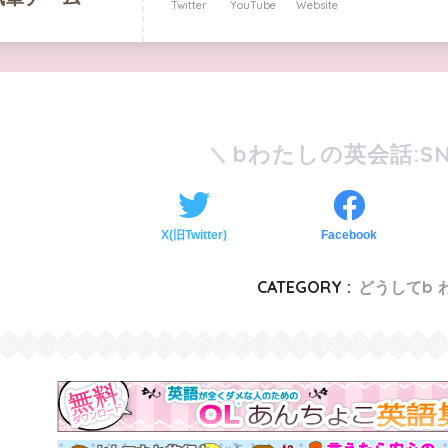
Twitter
YouTube
Website
bわたしの英会話:SN
X(旧Twitter)
Facebook
CATEGORY :
どうしてb