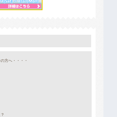
者の方へ・・・・
！
は？