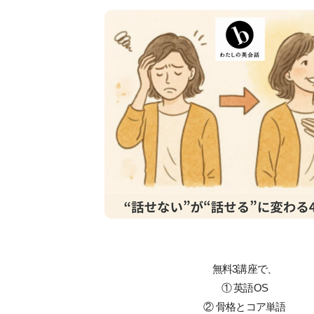
無料3講座で、
① 英語OS
② 骨格とコア単語