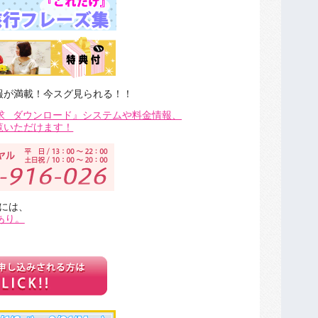
報が満載！今スグ見られる！！
求
ダウンロード』システムや料金情報、
覧いただけます！
には、
あり。