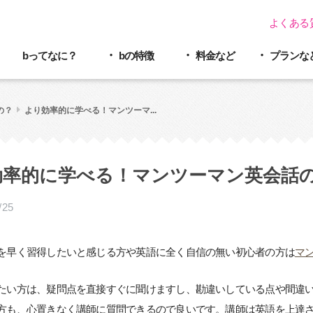
よくある
bってなに？
bの特徴
料金など
プラン
な
の？
より効率的に学べる！マンツーマ...
効率的に学べる！マンツーマン英会話
/25
を早く習得したいと感じる方や英語に全く自信の無い初心者の方は
マ
たい方は、疑問点を直接すぐに聞けますし、勘違いしている点や間違
方も、心置きなく講師に質問できるので良いです。講師は英語を上達