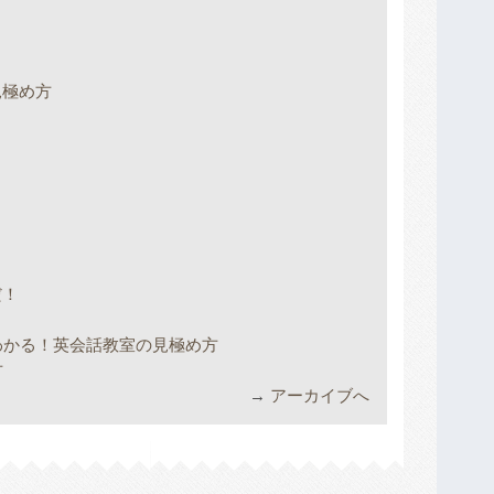
！
見極め方
だ！
わかる！英会話教室の見極め方
方
→
アーカイブへ