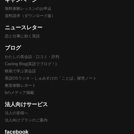
無料体験レッスンのお申込
資料請求（ダウンロード版）
ニュースレター
恋と仕事に効く英語
ブログ
わたしの英会話：口コミ・評判
Casting Blog(英語でブログ！)
映画で学ぶ英会話
英語OSラジオ – しゅみすけの「ことば」探究ノート
教室体験レポート
bのメディア掲載
法人向けサービス
法人の皆様へ
法人向けプランのご案内
facebook