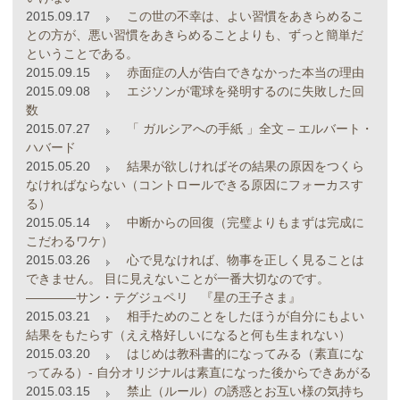
2015.09.17
この世の不幸は、よい習慣をあきらめるこ
との方が、悪い習慣をあきらめることよりも、ずっと簡単だ
ということである。
2015.09.15
赤面症の人が告白できなかった本当の理由
2015.09.08
エジソンが電球を発明するのに失敗した回
数
2015.07.27
「 ガルシアへの手紙 」全文 – エルバート・
ハバード
2015.05.20
結果が欲しければその結果の原因をつくら
なければならない（コントロールできる原因にフォーカスす
る）
2015.05.14
中断からの回復（完璧よりもまずは完成に
こだわるワケ）
2015.03.26
心で見なければ、物事を正しく見ることは
できません。 目に見えないことが一番大切なのです。
――――サン・テグジュペリ 『星の王子さま』
2015.03.21
相手ためのことをしたほうが自分にもよい
結果をもたらす（ええ格好しいになると何も生まれない）
2015.03.20
はじめは教科書的になってみる（素直にな
ってみる）- 自分オリジナルは素直になった後からできあがる
2015.03.15
禁止（ルール）の誘惑とお互い様の気持ち