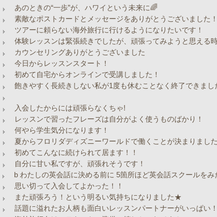
あのときの“一歩”が、ハワイという未来に🌈
素敵なポストカードとメッセージをありがとうございました
ツアーに頼らない海外旅行に行けるようになりたいです！
体験レッスンは緊張続きでしたが、頑張ってみようと思える
カウンセリングありがとうございました
今日からレッスンスタート！
初めて自宅からオンラインで受講しました！
飽きやすく長続きしない私が1度も休むことなく終了できまし
入会したからには頑張らなくちゃ!
レッスンで習ったフレーズは自分がよく使うものばかり！
何やら学生気分になります！
夏からフロリダディズニーワールドで働くことが決まりまし
初めてこんなに続けられて居ます！！
自分に甘い私ですが、頑張れそうです！
b わたしの英会話に決める前に 5箇所ほど英会話スクールをみた
思い切って入会してよかった！！
また頑張ろう！という明るい気持ちになりました★
話題に溢れたお人柄も面白いレッスンパートナーがいっぱい