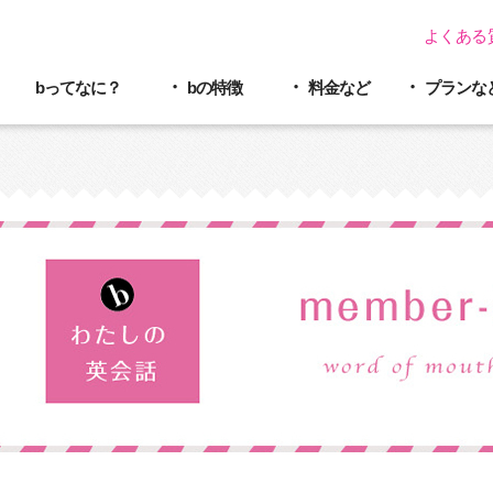
よくある
bってなに？
bの特徴
料金など
プラン
な