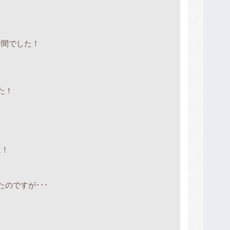
！
時間でした！
た！
た！
のですが･･･
！