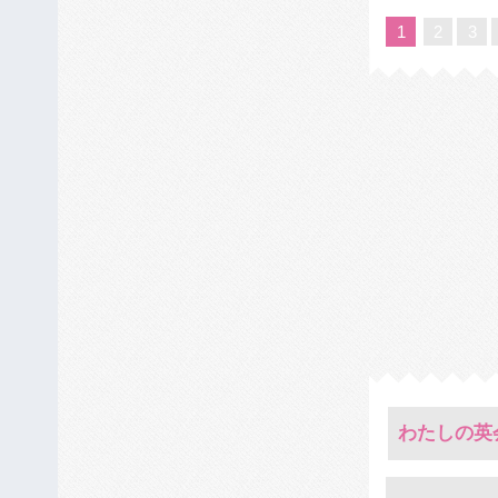
1
2
3
わたしの英