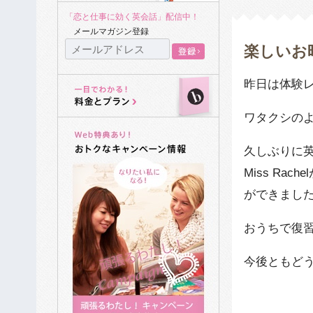
「恋と仕事に効く英会話」配信中！
メールマガジン登録
楽しいお
昨日は体験
ワタクシの
久しぶりに
Miss R
ができました
おうちで復
今後ともどう