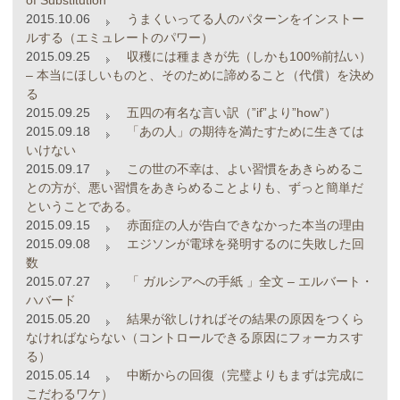
of Substitution
2015.10.06
うまくいってる人のパターンをインストー
ルする（エミュレートのパワー）
2015.09.25
収穫には種まきが先（しかも100%前払い）
– 本当にほしいものと、そのために諦めること（代償）を決め
る
2015.09.25
五四の有名な言い訳（”if”より”how”）
2015.09.18
「あの人」の期待を満たすために生きては
いけない
2015.09.17
この世の不幸は、よい習慣をあきらめるこ
との方が、悪い習慣をあきらめることよりも、ずっと簡単だ
ということである。
2015.09.15
赤面症の人が告白できなかった本当の理由
2015.09.08
エジソンが電球を発明するのに失敗した回
数
2015.07.27
「 ガルシアへの手紙 」全文 – エルバート・
ハバード
2015.05.20
結果が欲しければその結果の原因をつくら
なければならない（コントロールできる原因にフォーカスす
る）
2015.05.14
中断からの回復（完璧よりもまずは完成に
こだわるワケ）