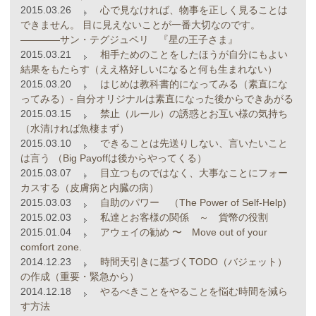
2015.03.26
心で見なければ、物事を正しく見ることは
できません。 目に見えないことが一番大切なのです。
――――サン・テグジュペリ 『星の王子さま』
2015.03.21
相手ためのことをしたほうが自分にもよい
結果をもたらす（ええ格好しいになると何も生まれない）
2015.03.20
はじめは教科書的になってみる（素直にな
ってみる）- 自分オリジナルは素直になった後からできあがる
2015.03.15
禁止（ルール）の誘惑とお互い様の気持ち
（水清ければ魚棲まず）
2015.03.10
できることは先送りしない、言いたいこと
は言う （Big Payoffは後からやってくる）
2015.03.07
目立つものではなく、大事なことにフォー
カスする（皮膚病と内臓の病）
2015.03.03
自助のパワー （The Power of Self-Help)
2015.02.03
私達とお客様の関係 ～ 貨幣の役割
2015.01.04
アウェイの勧め 〜 Move out of your
comfort zone.
2014.12.23
時間天引きに基づくTODO（バジェット）
の作成（重要・緊急から）
2014.12.18
やるべきことをやることを悩む時間を減ら
す方法