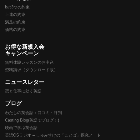
bの3つの約束
上達の約束
満足の約束
価格の約束
お得な新規入会
キャンペーン
無料体験レッスンのお申込
資料請求（ダウンロード版）
ニュースレター
恋と仕事に効く英語
ブログ
わたしの英会話：口コミ・評判
Casting Blog(英語でブログ！)
映画で学ぶ英会話
英語OSラジオ – しゅみすけの「ことば」探究ノート