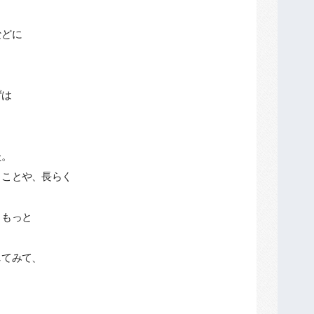
などに
ずは
た。
くことや、長らく
、もっと
してみて、
。