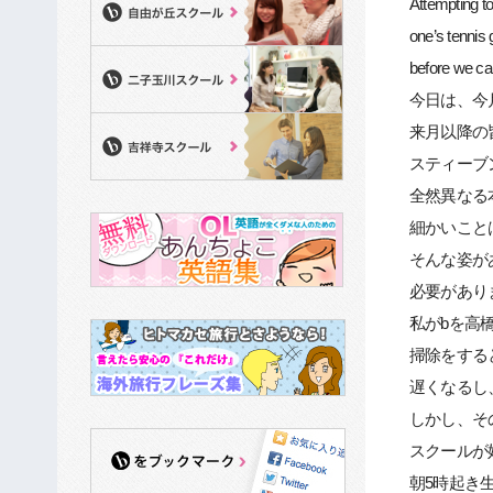
Attempting to
one’s tennis
before we ca
今日は、今
来月以降の
スティーブ
全然異なる
細かいこと
そんな姿が
必要があり
私がbを高
掃除をする
遅くなるし
しかし、そ
スクールが
朝5時起き