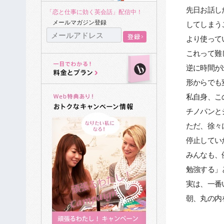
先日お話し
「恋と仕事に効く英会話」配信中！
メールマガジン登録
してしまう
より使って
これって難
逆に時間が
形からでも
私自身、こ
チノパンと
ただ、徐々
停止してい
みんなも、
勉強する」
実は、一番
朝、丸の内