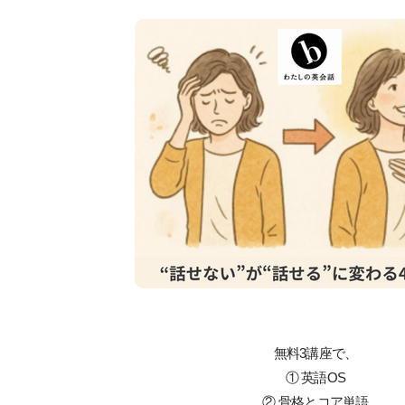
無料3講座で、
① 英語OS
② 骨格とコア単語