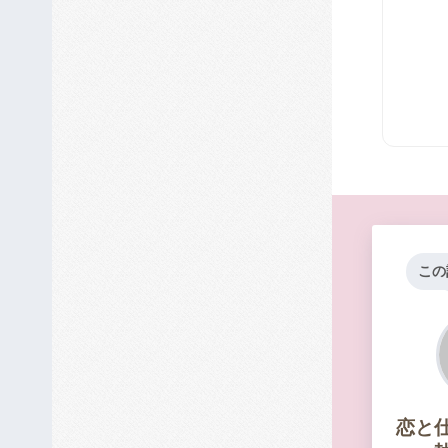
この
恋と