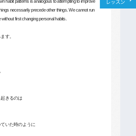
wn habit patterns is analogous to attempting to improve
hings necessarily precede other things. We cannot run
ithout first changing personal habits.
みます。
る
も起きるのは
いていた時のように