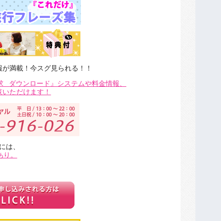
報が満載！今スグ見られる！！
求
ダウンロード』システムや料金情報、
覧いただけます！
には、
あり。