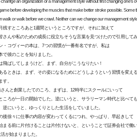
 chanfge an organization or a management style without first changing one’s o
 game before developing the muscles that make better stroke possible. Some t
n walk or walk before we crawl. Neither can we change our management style w
月残すところあと1週間というところですが、それに加えて
皆さんや私のための成長に役立ちそうな言葉を見つけたので引用して
ン・コヴィーの本は、7つの習慣が一番有名ですが、私は
本で彼のことを知りました。
は飛ばしてしまうけど、まず、自分がこうなりたい！
あるときは、まず、その姿になるためにどうしようという習慣を変え
ます。
橋さんと創業したてのころ、まずは、12時半にスクールにいって
ところが一日の開始でした。逆にいうと、サラリーマン時代と比べて
、逆にいうと、ゆっくりとした生活をしていました。
の後徐々に仕事の内容が変わってくるにつれ、やっぱり、早起きして
始まる前に片付けることは片付けないと、ということで証券会社で働
生活が始まりました。