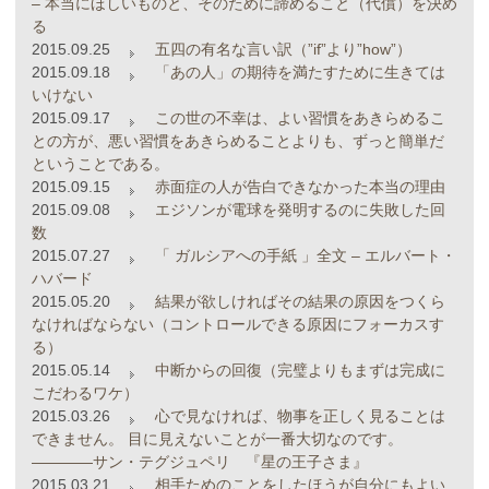
– 本当にほしいものと、そのために諦めること（代償）を決め
る
2015.09.25
五四の有名な言い訳（”if”より”how”）
2015.09.18
「あの人」の期待を満たすために生きては
いけない
2015.09.17
この世の不幸は、よい習慣をあきらめるこ
との方が、悪い習慣をあきらめることよりも、ずっと簡単だ
ということである。
2015.09.15
赤面症の人が告白できなかった本当の理由
2015.09.08
エジソンが電球を発明するのに失敗した回
数
2015.07.27
「 ガルシアへの手紙 」全文 – エルバート・
ハバード
2015.05.20
結果が欲しければその結果の原因をつくら
なければならない（コントロールできる原因にフォーカスす
る）
2015.05.14
中断からの回復（完璧よりもまずは完成に
こだわるワケ）
2015.03.26
心で見なければ、物事を正しく見ることは
できません。 目に見えないことが一番大切なのです。
――――サン・テグジュペリ 『星の王子さま』
2015.03.21
相手ためのことをしたほうが自分にもよい