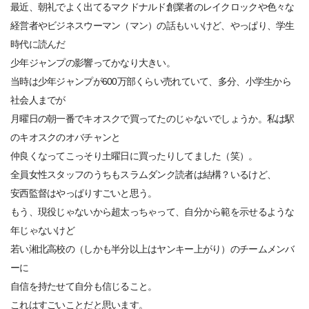
最近、朝礼でよく出てるマクドナルド創業者のレイクロックや色々な
経営者やビジネスウーマン（マン）の話もいいけど、やっぱり、学生
時代に読んだ
少年ジャンプの影響ってかなり大きい。
当時は少年ジャンプが600万部くらい売れていて、多分、小学生から
社会人までが
月曜日の朝一番でキオスクで買ってたのじゃないでしょうか。私は駅
のキオスクのオバチャンと
仲良くなってこっそり土曜日に買ったりしてました（笑）。
全員女性スタッフのうちもスラムダンク読者は結構？いるけど、
安西監督はやっぱりすごいと思う。
もう、現役じゃないから超太っちゃって、自分から範を示せるような
年じゃないけど
若い湘北高校の（しかも半分以上はヤンキー上がり）のチームメンバ
ーに
自信を持たせて自分も信じること。
これはすごいことだと思います。