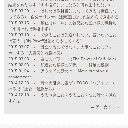
結果をもたらす（ええ格好しいになると何も生まれない）
2015.03.20
はじめは教科書的になってみる（素直にな
ってみる）- 自分オリジナルは素直になった後からできあがる
2015.03.15
禁止（ルール）の誘惑とお互い様の気持ち
（水清ければ魚棲まず）
2015.03.10
できることは先送りしない、言いたいこと
は言う （Big Payoffは後からやってくる）
2015.03.07
目立つものではなく、大事なことにフォー
カスする（皮膚病と内臓の病）
2015.03.03
自助のパワー （The Power of Self-Help)
2015.02.03
私達とお客様の関係 ～ 貨幣の役割
2015.01.04
アウェイの勧め 〜 Move out of your
comfort zone.
2014.12.23
時間天引きに基づくTODO（バジェット）
の作成（重要・緊急から）
2014.12.18
やるべきことをやることを悩む時間を減ら
す方法
→
アーカイブへ