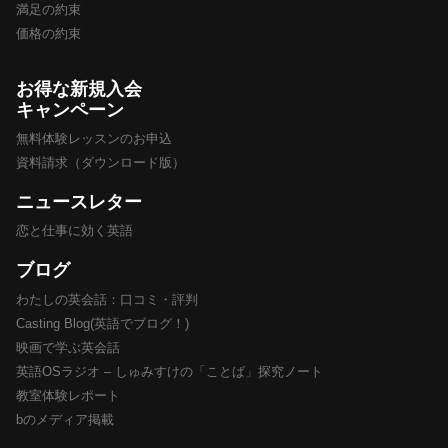
満足の約束
価格の約束
お得な新規入会
キャンペーン
無料体験レッスンのお申込
資料請求（ダウンロード版）
ニュースレター
恋と仕事に効く英語
ブログ
わたしの英会話：口コミ・評判
Casting Blog(英語でブログ！)
映画で学ぶ英会話
英語OSラジオ – しゅみすけの「ことば」探究ノート
教室体験レポート
bのメディア掲載